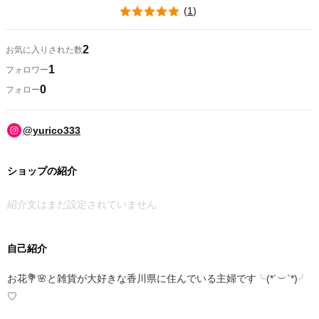
(
1
)
2
お気に入りされた数
1
フォロワー
0
フォロー
@yurico333
ショップの紹介
紹介文はまだ設定されていません
自己紹介
お花💐🌸と雑貨が大好きな香川県に住んでいる主婦です╰(*´︶`*)╯
♡