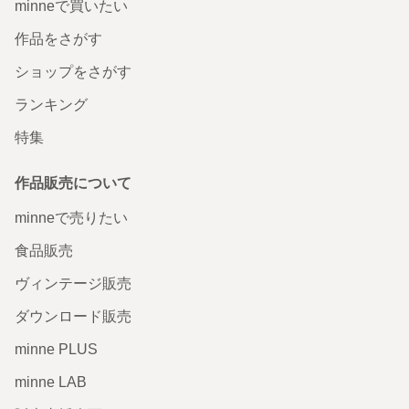
minneで買いたい
エスメラルダのバリエーション
作品をさがす
本日無事届きました。 すごく素敵なお品です✨バレエを踊
ショップをさがす
る虎さんがとても魅力的です。キトリのバリエーションも
気になってたのですが、最近ノートルダムの鐘を見たと言
ランキング
う縁もあってエスメラルダを購入しました。習い事用のカ
バンに使用します⭐️大切に使わせていただきます。 この度
特集
はありがとうございました！！
2022/12/04 22:19:53
saiko
作品販売について
そうだったんですね！気に入っていただけて良かったです✨ こちらこそありが
とうございました❣️
minneで売りたい
食品販売
赤ちゃんトラたちによるバレエ / キトリとエスメラルダの
競演
ヴィンテージ販売
誰とも被らなかあ素敵で可愛らしいイラストシャツ👚大満
ダウンロード販売
足です😎 ありがとうございました♪ 一層レッスンを頑張り
ます❣️
minne PLUS
2022/11/30 17:20:43
takeburn
レッスンが楽しいものになると良いですね！頑張ってください💖
minne LAB