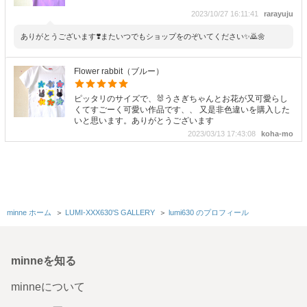
2023/10/27 16:11:41
rarayuju
ありがとうございます❣️またいつでもショップをのぞいてください✨🙇🌼
Flower rabbit（ブルー）
ピッタリのサイズで、🐰うさぎちゃんとお花が又可愛らし
くてすごーく可愛い作品です、、 又是非色違いを購入した
いと思います。ありがとうございます
2023/03/13 17:43:08
koha-mo
気に入っていただけて嬉しいです❣️暖かくなって参りましたので、是非ご活用
ください😄いつでもお店に遊びにきてくださいね😊
スワンレイク(オデット&オディール)
minne ホーム
＞
LUMI-XXX630'S GALLERY
＞
lumi630 のプロフィール
とてもかわいいです！ バレエのお稽古にピッタリのTシャ
ツでした。 黒鳥が大好きなので、見つけて嬉しかったで
す。ありがとうございました。
minneを知る
2023/01/04 12:35:45
pyonpyon2525
minneについて
気に入っていただけて良かったです✨🦢Tシャツがレッスンの励みになりまし
たら幸いです❣️