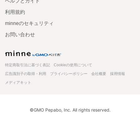
ヘルプとガイド
とても、ステキでした。 ありがとうございました☺️ ちなみ
に私も寅年です。
利用規約
2022/11/01 15:10:38
sykea0913
minneのセキュリティ
気に入っていただけて良かったです！寅年あと少しですが 楽しみましょう～✨
😄
お問い合わせ
赤ちゃんトラによるバレエ / キトリのバリエーション
minne
とってもカッコよくて素敵です！ バレエグッズはラブリー
系なものが多いので、個性的でクールで本当に素敵！ お教
特定商取引法に基づく表記
Cookieの使用について
室で使っても、だれともかぶらない自信があります。 エコ
バッグの生地も厚めで丈夫そうで嬉しいです。 このたび
広告識別子の取得・利用
プライバシーポリシー
会社概要
採用情報
は、無理言って再販頂きありがとうございました。 バレエ
シリーズの新作も期待してます！
メディアキット
2022/06/04 14:54:57
einekleine
喜んでいただけて良かったです！🥺是非沢山使ってください🐯🛍️ またお店に来
て頂けたら嬉しいです😊
©GMO Pepabo, Inc. All rights reserved.