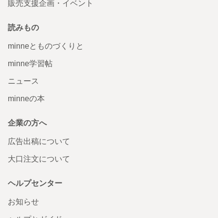
販売支援企画・イベント
赤ちゃんトラによるバレエ / キトリのバリエーション
読みもの
とても軽く サイズも丁度いいです♪😊 可愛らしいイラス
トに〜再開したレッスンにもテンション上がって頑張れそ
うです😎 ありがとうございました♪ 大切に使わせて頂きま
minneとものづくりと
す😊
2022/11/30 17:15:03
takeburn
minne学習帖
喜んでいただけて嬉しいです😄お教室に通う際などにお使いください💗
ニュース
minneの本
猫のバレリーナ
ありがとうございました😊 すごく可愛いくて、Tシャツの
企業の方へ
形も、良いです。大満足です。長袖のTシャツも、作って下
さったらすごく嬉しいです。
広告出稿について
2022/11/07 09:54:01
3korobi5oki
大口注文について
気に入っていただけて良かったです！💖 長袖も時間があるとき作ってみようと
思います！👗😄
ヘルプセンター
エスメラルダのバリエーション（ピンク水玉）
お知らせ
バッグ届きました。 ちょうど良いサイズで寅のプリントも