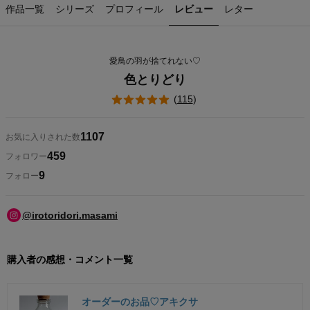
作品一覧
シリーズ
プロフィール
レビュー
レター
愛鳥の羽が捨てれない♡
色とりどり
(
115
)
1107
お気に入りされた数
459
フォロワー
9
フォロー
@irotoridori.masami
購入者の感想・コメント一覧
オーダーのお品♡アキクサ