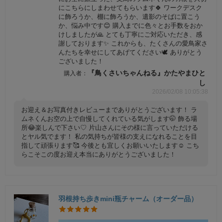
にこちらにしまわせてもらいます🍀 ワークデスク
に飾ろうか、棚に飾ろうか、遺影のそばに置こう
か、悩み中です😊 購入までに色々とお手数をおか
けしましたが🙏 とても丁寧にご対応いただき、感
謝しております✨️ これからも、たくさんの愛鳥家さ
んたちを幸せにしてあげてください🕊️ ありがとう
ございました！
『鳥くさいちゃんねる』かたやまひと
し
2026/02/08 10:05:38
お迎え＆お写真付きレビューまでありがとうございます！ ラ
ムネくんお空の上で自慢してくれている気がします🤭 飾る場
所😂楽しんで下さい♡ 片山さんにその様に言っていただける
とヤル気でます！ 私の気持ちが皆様の支えになれることを目
指して頑張ります🥰 今後とも宜しくお願いいたします☺️ こち
らこそこの度お迎え本当にありがとうございました！
羽根持ち歩きmini瓶チャーム（オーダー品）