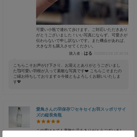
可愛い小瓶で連れて歩けます。ご対応いただきあり
がとうございました！いい写真にならず、可愛さが
伝わらないで申し訳ないです。また機会があれば、
大きな方も購入させてください。
はる
2026/01/18 16:30:54
こちらこそお声がけ下さり、お迎えとありがとうございまし
た🥰可愛い羽根が入って素敵な写真です❤️ こちらこそまたの
ご縁お待ちしております☺️今後ともよろしくお願いいたしま
す💖
愛鳥さんの羽保存♡セキセイお羽スッポリサイ
ズの縦長角瓶
この度はとても素敵な品をありがとうございまし
た！ 早急羽を入れてみました✨ 愛鳥が近くにいる