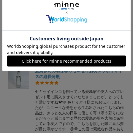
ようで嬉しいです☺ またご縁がありましたら、よ
ろしくお願いいたします！
okeko6
2026/01/17 12:00:44
こちらこそです！この度は作品をお迎えいただきありがとう
ございました☺️早速、羽根入れていただけて笑顔になっても
らえたと思うと私も嬉しくなります♡ またご縁があることを
心待ちにしております😊今後とも宜しくお願い致します❣️
愛鳥さんの羽保存♡セキセイお羽スッポリサイ
ズの縦長角瓶
セキセイインコを飼っている愛鳥家の友人へのプレ
ゼント用に購入させていただきましたが、とっても
可愛いですね🐦🩵 色とりどり様にもお伝えしまし
たが、ユニークな発想から生み出されたこちらの作
品は、きっと友人の日常に優しく寄り添う彩りにな
るだろうと感じます☺️歴代の愛鳥の羽を大切に保管
している友人ですので、こちらを渡した際に喜ぶ姿
が目に浮かびます…😊💭この度は素敵な作品をあり