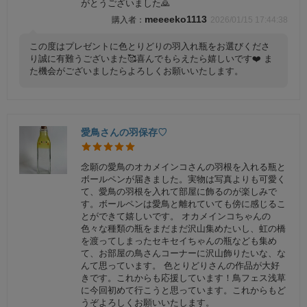
がとうございました🙇
meeeeko1113
2026/01/15 17:44:38
この度はプレゼントに色とりどりの羽入れ瓶をお選びくださ
り誠に有難うございまた🥰喜んでもらえたら嬉しいです❤️ ま
た機会がございましたらよろしくお願いいたします。
愛鳥さんの羽保存♡
念願の愛鳥のオカメインコさんの羽根を入れる瓶と
ボールペンが届きました。実物は写真よりも可愛く
て、愛鳥の羽根を入れて部屋に飾るのが楽しみで
す。ボールペンは愛鳥と離れていても傍に感じるこ
とができて嬉しいです。 オカメインコちゃんの
色々な種類の瓶をまだまだ沢山集めたいし、虹の橋
を渡ってしまったセキセイちゃんの瓶なども集め
て、お部屋の鳥さんコーナーに沢山飾りたいな、な
んて思っています。 色とりどりさんの作品が大好
きです。これからも応援しています！鳥フェス浅草
に今回初めて行こうと思っています。これからもど
うぞよろしくお願いいたします。