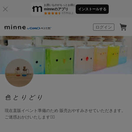
お買いものがもっとお得に
minneのアプリ
インストールする
3万件以上
minne by GMOペパボ
ログイン
色とりどり
現在直販イベント準備のため 販売おやすみさせていただきます。
ご迷惑おかけいたします🙇‍♀️