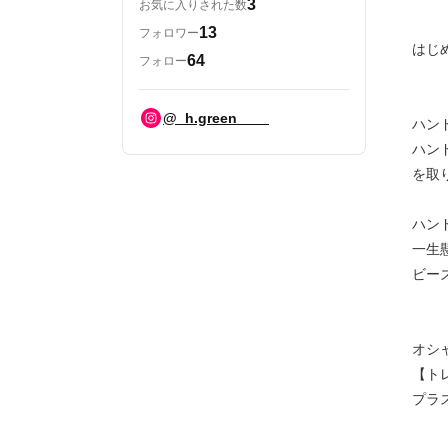
3
お気に入りされた数
13
フォロワー
はじめま
64
フォロー
@_h.green____
ハン
ハン
を取
ハン
一生懸
ビー
オシ
【ト
プラ