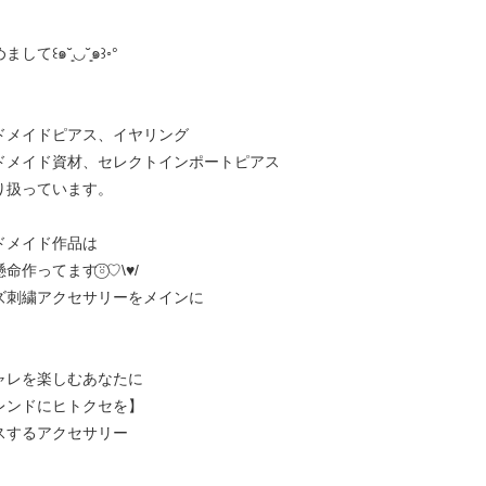
して꒰๑˘͈◡˘͈๑꒱◦°
ドメイドピアス、イヤリング
ドメイド資材、セレクトインポートピアス
り扱っています。
ドメイド作品は
命作ってます⍤⃝♡\♥︎/
ズ刺繍アクセサリーをメインに
ャレを楽しむあなたに
レンドにヒトクセを】
スするアクセサリー