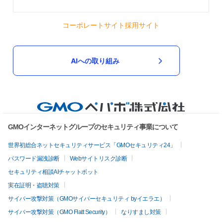
コーポレートサイト
採用サイト
AIへの取り組み
GMOインターネットグループのセキュリティ事業について
世界初総合ネットセキュリティサービス「GMOセキュリティ24」
パスワード漏洩診断
Webサイトリスク診断
セキュリティ相談AIチャットボット
実在証明・盗聴対策
サイバー攻撃対策（GMOサイバーセキュリティ byイエラエ）
サイバー攻撃対策（GMO Flatt Security）
なりすまし対策