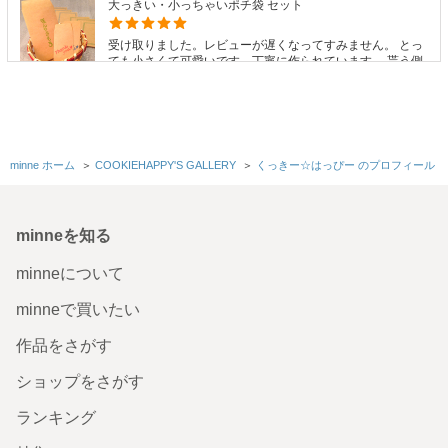
大っきい・小っちゃいポチ袋 セット
受け取りました。レビューが遅くなってすみません。 とっ
ても小さくて可愛いです。丁寧に作られています。 貰う側
が喜ぶと思います。ありがとうございました。
2017/09/08 11:07:18
cocopi3
レビューありがとうございます。 楽しく使って頂けたらと思います。 笑顔が
連鎖していきますように〜(*^^*)
minne ホーム
＞
COOKIEHAPPY'S GALLERY
＞
くっきー☆はっぴー のプロフィール
ミニミニはんこ（一部変更しました）
minneを知る
先日受け取りました とても可愛くて気に入りました！ これ
から沢山使っていこうと思います また機会がありましたら
よろしくお願いします！
minneについて
2016/11/08 00:05:00
ulysses-yui
minneで買いたい
ご購入ありがとうございました。 喜んでいただいて、とても嬉しいです。 ま
たのご利用もお待ちしています。 楽しいスタンプライフになりますように (｡
作品をさがす
◠‿◠｡)♡
ショップをさがす
お名前はんこ&オムツケーキセット
ランキング
可愛らしいおむつケーキです♪ 名前入りハンコ、喜んでも