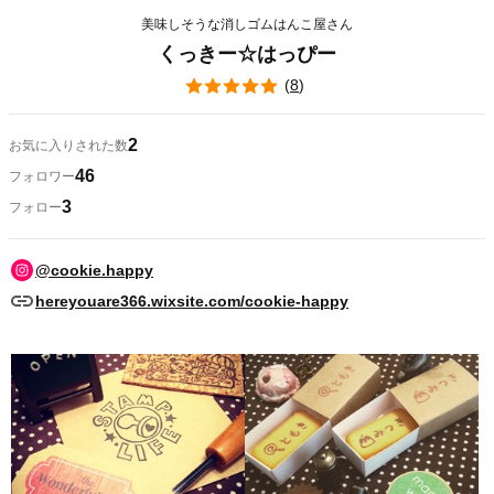
美味しそうな消しゴムはんこ屋さん
くっきー☆はっぴー
(
8
)
2
お気に入りされた数
46
フォロワー
3
フォロー
@cookie.happy
hereyouare366.wixsite.com/cookie-happy