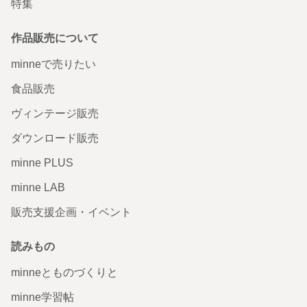
特集
らえると思います！ 丁寧に作っていただいたのがわかりま
す(*^^*) ありがとうございました！
2016/08/31 14:30:29
niconico-250
作品販売について
こちらこそ♡素敵なご縁に感謝します。 喜んでいただけたら嬉しいです。 幸
minneで売りたい
せがいっぱい広がっていきますように。
食品販売
オーダーお名前はんこ
ヴィンテージ販売
無事に届きました。 イメージ通りのかわいさでした。 持ち
手がクッキー風なのも、素敵でした。 ありがとうございま
ダウンロード販売
した。
2016/06/03 16:38:48
megutan
minne PLUS
喜んでいただけて嬉しいです。 ありがとうございました♡
minne LAB
販売支援企画・イベント
切手フレーム Ｔシャツ
デザインはかわいいのですが、持ち手がないので、少し押
読みもの
し辛い気がしました。
minneとものづくりと
2016/05/28 20:11:33
nanaachacha
持ち手があるとギリギリの場所に押しにくいので 当店では持ち手無しで販売し
minne学習帖
ています。 もし、持ち手が必要なようでしたら ホームセンターや雑貨屋さん