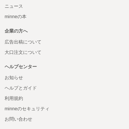
などで 少しだけ大きめの木材などを ゴム素材に有効な接着剤で付けてお使い
ニュース
いただけます。
minneの本
ワンちゃんクッキーチャーム
企業の方へ
無事受け取りました！ 時間はかかりましたがオリジナルの
ものができてよかったです☆ プレゼント用にして頂けると
広告出稿について
もっと嬉しかったです。 ありがとうございました。
2016/05/16 01:17:32
tei0304
大口注文について
お待たせいたしました。 喜んで頂けて良かったです。 プレゼントする前に出
来を確認いただいた方が良いと思い 中の見えるラッピングにさせていただきま
ヘルプセンター
した。 ご意見参考にさせていただきます。 ありがとうございました。
お知らせ
ヘルプとガイド
利用規約
minneのセキュリティ
お問い合わせ