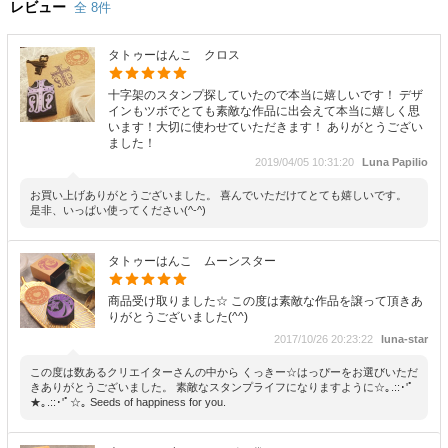
レビュー
全 8件
タトゥーはんこ クロス
十字架のスタンプ探していたので本当に嬉しいです！ デザ
インもツボでとても素敵な作品に出会えて本当に嬉しく思
います！大切に使わせていただきます！ ありがとうござい
ました！
2019/04/05 10:31:20
Luna Papilio
お買い上げありがとうございました。 喜んでいただけてとても嬉しいです。
是非、いっぱい使ってください(^-^)
タトゥーはんこ ムーンスター
商品受け取りました☆ この度は素敵な作品を譲って頂きあ
りがとうございました(^^)
2017/10/26 20:23:22
luna-star
この度は数あるクリエイターさんの中から くっきー☆はっぴーをお選びいただ
きありがとうございました。 素敵なスタンプライフになりますように☆｡.::･'ﾟ
★｡.::･'ﾟ☆｡ Seeds of happiness for you.