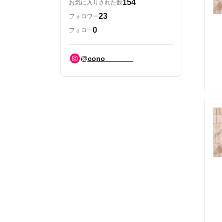
154
お気に入りされた数
23
フォロワー
0
フォロー
@cono_______