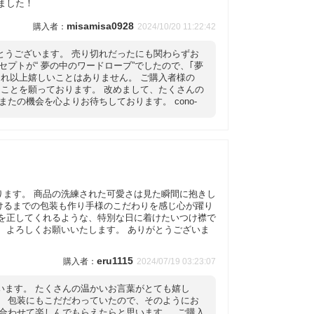
ました！
misamisa0928
2024/10/20 11:22:42
とうございます。 売り切れだったにも関わらずお
プトが“ 夢の中のワードローブ”でしたので、｢夢
れ以上嬉しいことはありません。 ご購入者様の
ことを願っております。 改めまして、たくさんの
たの機会を心よりお待ちしております。 cono-
ります。 商品の洗練された可愛さは見た瞬間に抱きし
けるまでの包装も作り手様のこだわりを感じ心が躍り
勢を正してくれるような、特別な日に着けたいつけ襟で
、よろしくお願いいたします。 ありがとうございま
eru1115
2024/07/19 03:23:07
います。 たくさんの温かいお言葉がとても嬉し
。 包装にもこだだわっていたので、そのようにお
合わせて楽しんでもらえたらと思います。 ご購入