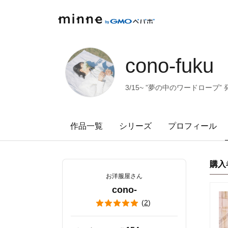
minne by GMOペパボ
cono-fuku
3/15~ ”夢の中のワードローブ
作品一覧
シリーズ
プロフィール
購入
お洋服屋さん
cono-
(
2
)