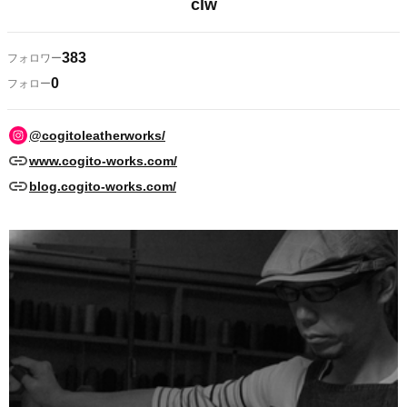
clw
383
フォロワー
0
フォロー
@cogitoleatherworks/
www.cogito-works.com/
blog.cogito-works.com/