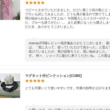
リピートさせていただきました。ひどい肩こり症の私にと
プロンも試してみましたが、どうも肩が凝るので捨ててし
理が始められるんですよね！ 今回購入したイエローのチ
た、ブルーも捨てがたい…。 また必要になったら購入し
ただき、ありがとうございました。
starnao375様レビュー高評価ありがとうございます
は、「気に入って、使っていただけて良かった」と思え
怠けていましたが、再び頑張ろうと、思い始めました。
す。 時々、ショップに遊びに来てくださいね。 この度
マグネット付ピンクッション[CUBE]
とても可愛いくて使いやすいです。作業の効率が上がりま
お買い上げ、そして嬉しいコメントありがとうございま