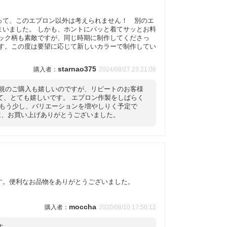
って、このエプロン以外は考えられません！ 別のエ
まいました。 しかも、ホントにパッと着てサッとお料
ェック柄も素敵ですが、同じ時期に制作してくださっ
ます。この度は要望に応じて新しいカラーで制作してい
starnao375
2024/08/27 23:21:06
。 新規のご購入も嬉しいのですが、リピートのお客様
て、とても嬉しいです。 エプロン作製をしばらく
 もう少し、バリエーションを増やしりく予定で
は、お買い上げありがとうございました。
す。便利なお品物をありがとうございました。
moccha
2020/08/10 17:50:12
す。