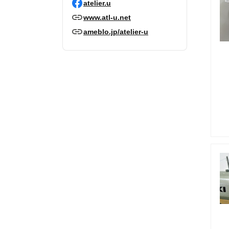
atelier.u
www.atl-u.net
ameblo.jp/atelier-u