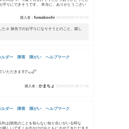
お守りにできそうです。 本当に、ありがとうござい
fuwabochi
2024/05/29 07:37:42
た☺️ 旅先でのお守りになりそうとのこと、嬉し
ホルダー 障害 障がい ヘルプマーク
ます(*ᴗ͈ˬᴗ͈)⁾⁾⁾
かまちょ
2024/02/16 08:17:40
ホルダー 障害 障がい ヘルプマーク
以外は(病気のことを知らない知り合いがいる時な
ンが嬉しいです！お出かけのおともにさせてきただきま