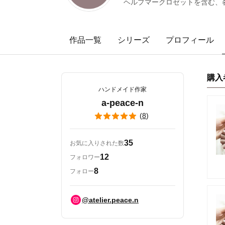
ヘルプマークロゼットを含む、
作品一覧
シリーズ
プロフィール
購入
ハンドメイド作家
a-peace-n
(
8
)
35
お気に入りされた数
12
フォロワー
8
フォロー
@atelier.peace.n