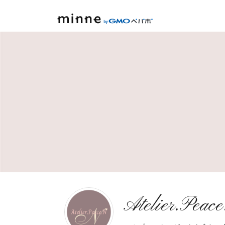
minne by GMOペパボ
Atelier.Peac