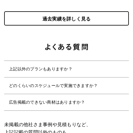
過去実績を詳しく見る
上記以外のプランもありますか？
ございます。お客様のご希望やご予算感にあわせて柔軟にプ
ランをカスタムさせていただくことも可能ですので、お気軽
どのくらいのスケジュールで実施できますか？
にお申し付けください。
プランによって大きく異なりますが、1か月で実施できるも
のから、3か月ほど準備するものもございます。詳細につき
広告掲載のできない商材はありますか？
ましては、ご希望のプランごとにご説明させていただきま
一部ですが、ございます。企画実施前に広告掲載可否審査を
す。
行わせていただきますので、場合によってはご依頼をお受け
いたしかねることもございますので、まずはご相談を頂けれ
未掲載の他社さま事例や見積もりなど、
ば幸いです。
上記記載の質問以外のものも、