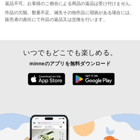
返品不可。お客様のご都合による商品の返品は受け付けません。
作品の欠陥、数量不足、滅失その他作品に瑕疵がある場合には、
販売者の責任にて作品の返品又は交換を行います。
いつでもどこでも楽しめる。
minneのアプリを無料ダウンロード
App Store からダウンロード
Google P