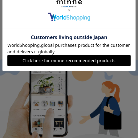
minneのアプリを無料ダウンロード
App Store からダウンロード
Google P