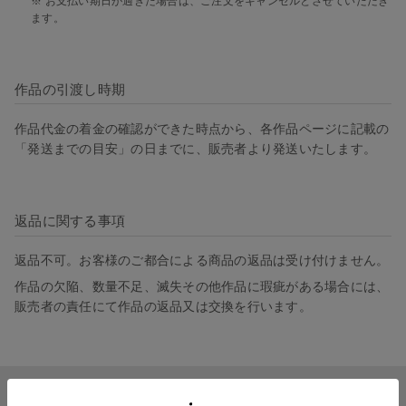
※ お支払い期日が過ぎた場合は、ご注文をキャンセルとさせていただき
ます。
作品の引渡し時期
作品代金の着金の確認ができた時点から、各作品ページに記載の
「発送までの目安」の日までに、販売者より発送いたします。
返品に関する事項
返品不可。お客様のご都合による商品の返品は受け付けません。
作品の欠陥、数量不足、滅失その他作品に瑕疵がある場合には、
販売者の責任にて作品の返品又は交換を行います。
いつでもどこでも楽しめる。