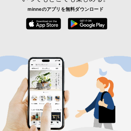
minneのアプリを無料ダウンロード
App Store からダウンロード
Google P