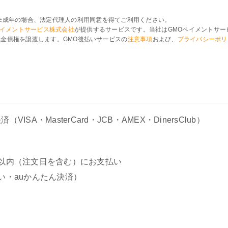
未成年の場合、法定代理人の利用同意を得てご利用ください。
ペイメントサービス株式会社
が提供するサービスです。当社はGMOペイメントサー
金債権を譲渡します。GMO後払いサービスの
注意事項
および、
プライバシーポリ
ISA・MasterCard・JCB・AMEX・DinersClub）
以内（注文日を含む）にお支払い
い・auかんたん決済）