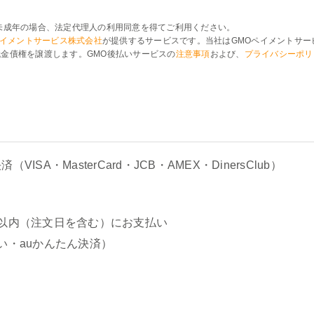
未成年の場合、法定代理人の利用同意を得てご利用ください。
ペイメントサービス株式会社
が提供するサービスです。当社はGMOペイメントサー
金債権を譲渡します。GMO後払いサービスの
注意事項
および、
プライバシーポリ
ISA・MasterCard・JCB・AMEX・DinersClub）
以内（注文日を含む）にお支払い
い・auかんたん決済）