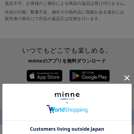
返品不可。お客様のご都合による商品の返品は受け付けません。
作品の欠陥、数量不足、滅失その他作品に瑕疵がある場合には、
販売者の責任にて作品の返品又は交換を行います。
いつでもどこでも楽しめる。
minneのアプリを無料ダウンロード
App Store からダウンロード
Google P