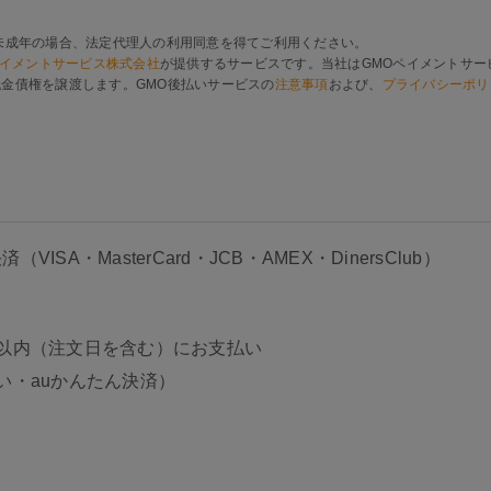
未成年の場合、法定代理人の利用同意を得てご利用ください。
ペイメントサービス株式会社
が提供するサービスです。当社はGMOペイメントサー
金債権を譲渡します。GMO後払いサービスの
注意事項
および、
プライバシーポリ
ISA・MasterCard・JCB・AMEX・DinersClub）
以内（注文日を含む）にお支払い
い・auかんたん決済）