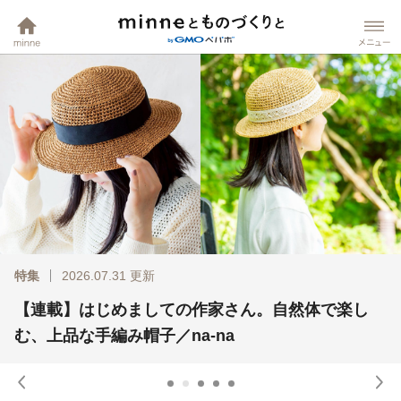
minneホーム
mi
特集
特集
特集
特集
特集
2026.07.28
2026.07.31
2026.07.24
2026.07.26
2026.08.07
更新
更新
更新
更新
更新
【連載】いいもの見つけました。 思わず触れたく
【連載】はじめましての作家さん。自然体で楽し
【minne│牛乳石鹸】赤箱から生まれた、遊び心あ
【新作教えて】ししゅう kabuさんの「遊ぼ！柴犬
ネイルチップの取れない付け方｜持ち日数とコツ
なる、桃のふわふわ缶バッチ
む、上品な手編み帽子／na-na
ふれる4つのコラボアイテム
ワンポイント刺繍Tシャツ」
【ネイリスト監修】