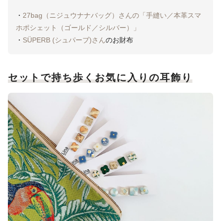
・
27bag（ニジュウナナバッグ）さんの「手縫い／本革スマ
ホポシェット（ゴールド／シルバー）」
・
SÜPERB (シュパーブ)さん
のお財布
セットで持ち歩くお気に入りの耳飾り