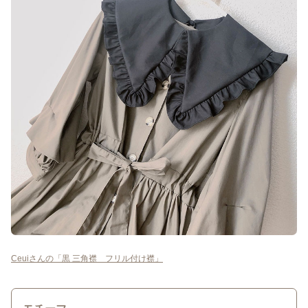
Ceuiさんの「黒 三角襟 フリル付け襟」