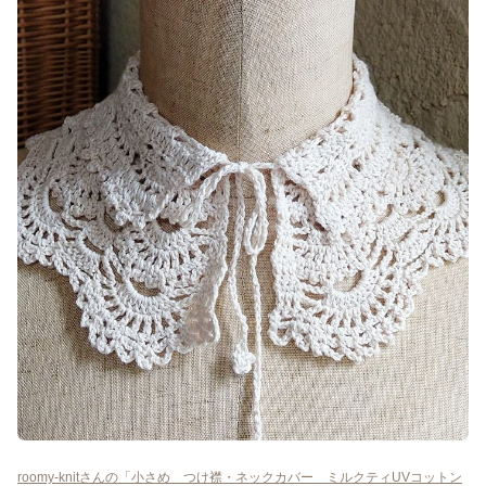
roomy-knitさんの「小さめ つけ襟・ネックカバー ミルクティUVコットン