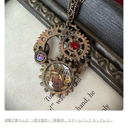
胡蝶之夢さんの「+受注製作+『華魅/赤』スチームパンク ネックレス」