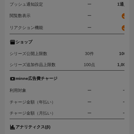
プッシュ通知設定
ー
1通／日
閲覧数表示
ー
リアクション機能
ー
ショップ
シリーズ公開上限数
30件
100件
シリーズ追加作品上限数
100点
1,000点
minne広告費チャージ
利用対象
ー
ー
チャージ金額（年払い）
ー
ー
チャージ金額（月払い）
ー
ー
アナリティクス(β)