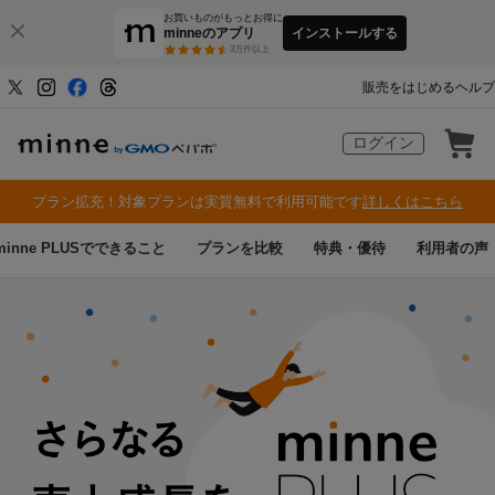
お買いものがもっとお得に
minneのアプリ
インストールする
3
万件以上
販売をはじめる
ヘルプ
ログイン
プラン拡充！対象プランは実質無料で利用可能です
詳しくはこちら
minne PLUSでできること
プランを比較
特典・優待
利用者の声
minne PLUS 