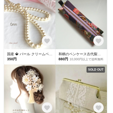
国産 🔱 パール クリームベージュ 6mm 穴あき 貫通
和柄のペンケース古代裂柄紫
350円
880円
10,000円以上で送料無料
SOLD OUT