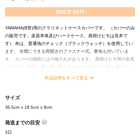
SOLD OUT
YAMAHA(B管)用のクラリネットケースカバーです。 （カバーのみ
の販売です。楽器本体及びハードケース、肩掛けヒモは見本で
す） 布は、普通地のチェック（ブラックウォッチ）を使用してい
ます。 全開にできる両開きのファスナー式。裏地も付いていま
す。 カバーの側面には小物入れがあります。 肩掛けヒモ用の金具
（Ｄカン）付き。 取っ手に芯を入れたので以前より持ち易くなり
ました。 本体サイズ：36.5cm x 18.5cm x 8cm（横×縦×マチ）
作品説明をすべて見る
（ベル部10.５cm） 写真にあるヤマハのハードケース（20年前の
もの）のサイズは、 幅34.3cm×奥行き16.7cm×厚さ7.4cm（ベル
サイズ
部9.5cm） です。（取っ手や金具を除く本体のサイズ） 最新のも
のとはサイズが違う場合がありますのでご注意下さい。
36.5cm x 18.5cm x 8cm
発送までの目安
3日