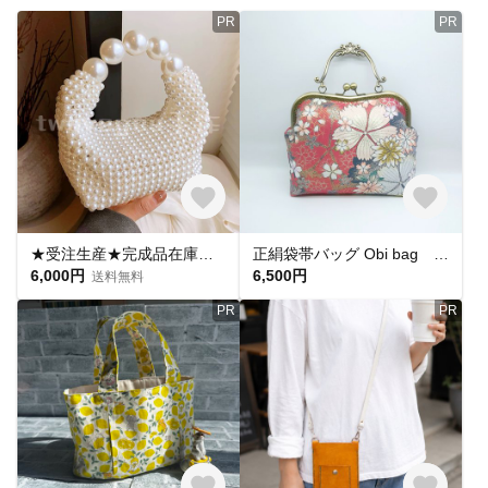
PR
PR
★受注生産★完成品在庫有り★立体ビーズ編み＊韓国風パールハンドバッグ
正絹袋帯バッグ Obi bag 2wayバッグ 絹 豪華刺繍 リメイク がま口バッグ 結婚式 成人式
6,000円
6,500円
送料無料
PR
PR