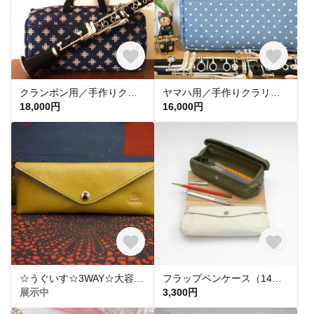
クランポン用／手作りクラリネットケースカバー／むら糸藍染調プリント井桁絣(いげたかすり)柄
ヤマハ用／手作りクラリネットケースカバー／水玉柄／水色
18,000円
16,000円
☆うぐいす☆3WAY☆大容量☆ペンケース☆ウグイス☆セミオーダー☆本革☆レザー☆ポーチ☆プレゼント包装致します☆
フラップペンケース（14色）
展示中
3,300円