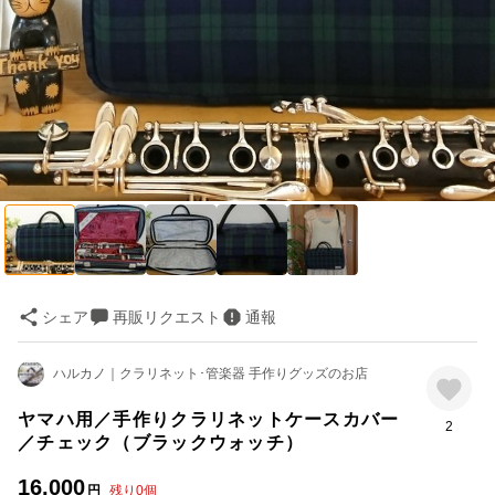
シェア
再販リクエスト
通報
ハルカノ｜クラリネット･管楽器 手作りグッズのお店
ヤマハ用／手作りクラリネットケースカバー
2
／チェック（ブラックウォッチ）
16,000
円
残り
0
個