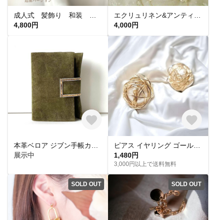
成人式 髪飾り 和装 アイボリー×ホワイト つまみ細工 マム タッセル 卒業式 結婚式
エクリュリネン&アンティークチュールレースがま口シンプル18
4,800円
4,000円
本革ベロア ジブン手帳カバー（B6スリム対応）／さりげなく煌めくラインストーン
ピアス イヤリング ゴールドパール 樹脂ピアス 樹脂イヤリング チタン
展示中
1,480円
3,000円以上で送料無料
SOLD OUT
SOLD OUT