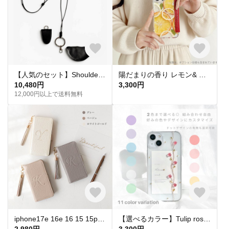
【人気のセット】Shoulder ＋ vè Set｜ショルダーポーチセット スマホショルダー ショルダー ストラップ スマホストラップ セット商品 ミニウォレット ミニポーチ マルチポーチ
陽だまりの香り レモン& オレンジ満載 押し花スマホケース フルーツ iPhone 16 15 14 13 SE Galaxy お花
10,480円
3,300円
12,000円以上で送料無料
iphone17e 16e 16 15 15pro pixel xperia スマホケース 手帳型 全機種対応 イニシャル 無料 刻印 型押し
【選べるカラー】Tulip rose スマホケース Coeur チューリップ iPhone16 スマホショルダー iPhone15 iPhone全機種対応 iPhone14 iPhone17
2,980円
3,300円