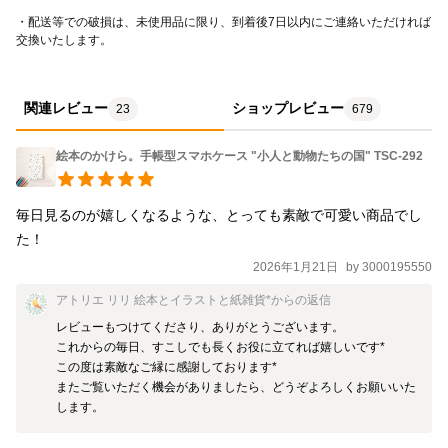
手帳部分：ポリウレタン/ オフホワイト 留め具：マグ
・配送等での破損は、未使用品に限り、到着後7日以内にご連絡いただければ
交換いたします。
ネット *´‘` *´‘` *´‘` *´‘` * －designed by Atelier RiLi | アトリエ リ
リ
関連レビュー
ショップレビュー
23
679
絵本のかけら。手帳型スマホケース "小人と動物たちの国" TSC-292
毎日見るのが嬉しくなるような、とっても素敵で可愛い商品でし
た！
2026年1月21日
by
3000195550
アトリエ リリ 絵本とイラストと紙雑貨*
からの返信
レビューもつけてくださり、ありがとうございます。

これからの毎日、すこしでも長くお役に立てれば嬉しいです*

この度は素敵なご縁に感謝しております*

またご覧いただく機会がありましたら、どうぞよろしくお願いいた
します。