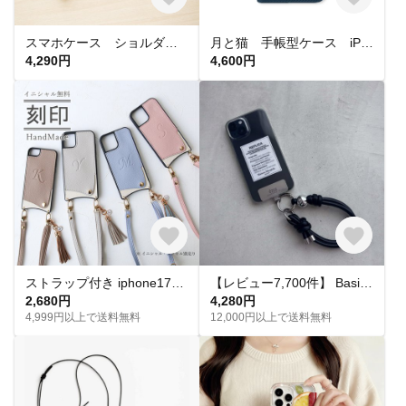
スマホケース ショルダー 手帳型 ストラップ付き アンドロイド android
月と猫 手帳型ケース iPhone17 iPhone16〜 ほぼ全機種対応 はめ込み式 星 ねこ 月 星空 猫
4,290円
4,600円
ストラップ付き iphone17e 軽量 薄型 ショルダー スマホケース17Air 16e 15 14ケース iphone13 12pro スマホケース イニシャル カード入れ付き
【レビュー7,700件】 Basic . / Hand Strap｜スマホハンドストラップ スマホストラップ ハンドストラップ スマホショルダー スマホアクセサリー スマホケース 刻印 名入れ
2,680円
4,280円
4,999円以上で送料無料
12,000円以上で送料無料