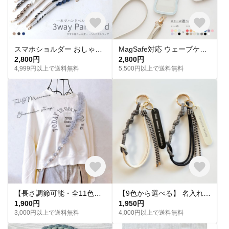
スマホショルダー おしゃれ3wayパラコード素材 マクラメ編み スマホストラップ ロングベルト 120cm 便利 肩掛け オーダー
MagSafe対応 ウェーブケース 【 MagSafeリング 名入れ 】 スマホショルダー スマホケース マグセーフ iPhone パーツ付 OS48U
2,800円
2,800円
4,999円以上で送料無料
5,500円以上で送料無料
【長さ調節可能・全11色】ふわりチュール×マクラメフラワーのスマホショルダー
【9色から選べる】 名入れタグ付き カラビナ ハンドストラップ｜パラコード編み｜シンプル｜カラフル｜おしゃれ
1,900円
1,950円
3,000円以上で送料無料
4,000円以上で送料無料