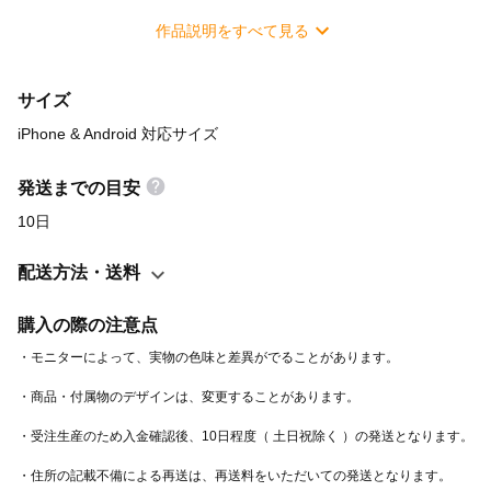
り付ける仕様で、適合サイズ以下の機種であれば使用できます。
作品説明をすべて見る
サイズにより、ミラーやカードポケットの数など、細部が写真
と少し異なることがありますのでご了承ください。 受注生産の
サイズ
ため入金確認後、10日程度（ 土日祝除く ）での発送となります。
＊対応機種のこと - iPhone 5シリーズ - iPhone 6シリーズ -
iPhone & Android 対応サイズ
iPhone 7 / 8 / SE第2世代 / SE第3世代 - iPhone 11シリーズ -
iPhone 12シリーズ - iPhone 13シリーズ - iPhone 14 - iPhone 14
発送までの目安
Pro - iPhone 14 Pro Max - iPhone 14 Plus - iPhone 15 - iPhone
10日
15 Pro - iPhone 15 Pro Max - iPhone 15 Plus - iPhone 16 -
iPhone 16 Pro - iPhone 16 Pro Max - iPhone 16 Plus - iPhone
配送方法・送料
16e - iPhone 17 - iPhone 17 Pro - iPhone 17 Pro Max - iPhone 17
Air - iPhone 17e - Android S ( 適合サイズ：133 × 65mm ) -
購入の際の注意点
Android M ( 適合サイズ：150 × 80mm ) - Android L ( 適合サイ
ズ：165 × 85mm ) ご注文時に希望するサイズをオプションから
選択してください。 iPhone Plus / iPhone Max / iPhone 16e /
iPhone 17e / iPhone 17 Air / Android L は、追加料金 500円にて注
文を承ります。 オプションにない機種をご希望の場合、ご注文
前にお気軽にご相談ください。 ＊素材のこと