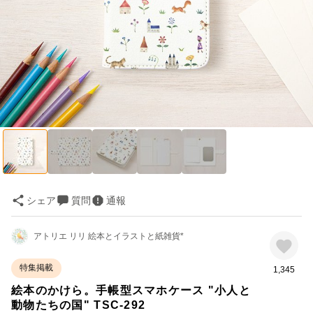
シェア
質問
通報
アトリエ リリ 絵本とイラストと紙雑貨*
特集掲載
1,345
絵本のかけら。手帳型スマホケース "小人と
動物たちの国" TSC-292