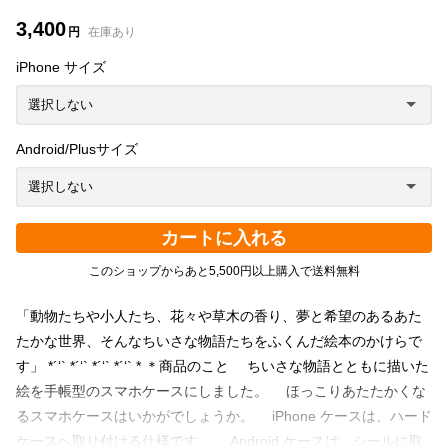
3,400
円
在庫あり
iPhone サイズ
Android/Plusサイズ
カートに入れる
このショップからあと5,500円以上購入で送料無料
「動物たちや小人たち、花々や草木の香り、夢と希望のあるあた
たかな世界、そんなちいさな物語たちをふくんだ絵本のかけらで
す」 *´‘` *´‘` *´‘` *´‘` * ＊商品のこと ちいさな物語とともに描いた
絵を手帳型のスマホケースにしました。 ほっこりあたたかくな
るスマホケースはいかがでしょうか。 iPhone ケースは、ハード
ケースへ取り付ける仕様です。 Android ケースは、シールに取