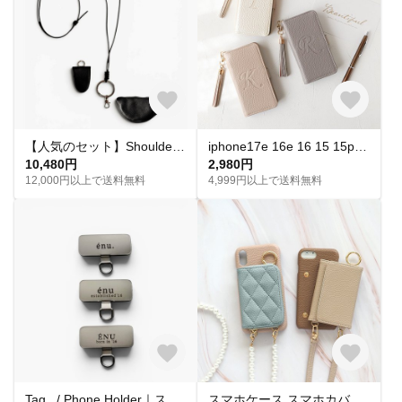
【人気のセット】Shoulder ＋ vè Set｜ショルダーポーチセット スマホショルダー ショルダー ストラップ スマホストラップ セット商品 ミニウォレット ミニポーチ マルチポーチ
iphone17e 16e 16 15 15pro pixel xperia スマホケース 手帳型 全機種対応 イニシャル 無料 刻印 型押し
10,480円
2,980円
12,000円以上で送料無料
4,999円以上で送料無料
Tag . / Phone Holder｜スマホホルダー タグホルダー スマホストラップホルダー ストラップホルダー 名入れ 推し活 ペア プレゼント シンプル ステンレス イニシャル 誕生日 記念日
スマホケース スマホカバー iPhoneケース【くすみ レザーorキルティング×カード入れor小銭入れ×ショートorロングストラップ】スマホショルダー ショルダー 背面収納 バイカラー ギフト 51