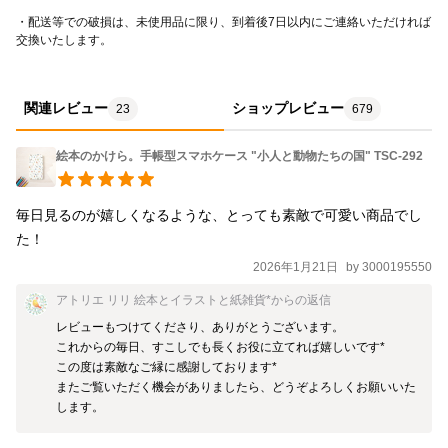
手帳部分：ポリウレタン/ オフホワイト 留め具：マグ
・配送等での破損は、未使用品に限り、到着後7日以内にご連絡いただければ
交換いたします。
ネット *´‘` *´‘` *´‘` *´‘` * －designed by Atelier RiLi | アトリエ リ
リ
関連レビュー
ショップレビュー
23
679
絵本のかけら。手帳型スマホケース "小人と動物たちの国" TSC-292
毎日見るのが嬉しくなるような、とっても素敵で可愛い商品でし
た！
2026年1月21日
by
3000195550
アトリエ リリ 絵本とイラストと紙雑貨*
からの返信
レビューもつけてくださり、ありがとうございます。

これからの毎日、すこしでも長くお役に立てれば嬉しいです*

この度は素敵なご縁に感謝しております*

またご覧いただく機会がありましたら、どうぞよろしくお願いいた
します。