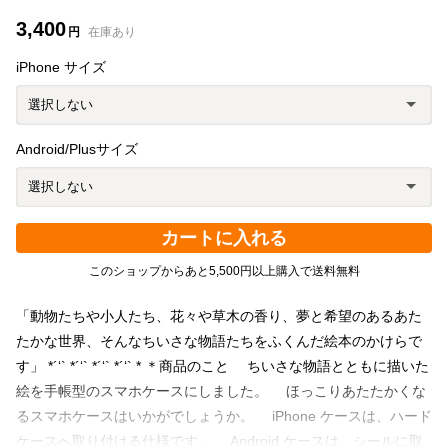
3,400
円
在庫あり
iPhone サイズ
Android/Plusサイズ
カートに入れる
このショップからあと5,500円以上購入で送料無料
「動物たちや小人たち、花々や草木の香り、夢と希望のあるあた
たかな世界、そんなちいさな物語たちをふくんだ絵本のかけらで
す」 *´‘` *´‘` *´‘` *´‘` * ＊商品のこと ちいさな物語とともに描いた
絵を手帳型のスマホケースにしました。 ほっこりあたたかくな
るスマホケースはいかがでしょうか。 iPhone ケースは、ハード
ケースへ取り付ける仕様です。 Android ケースは、シールに取