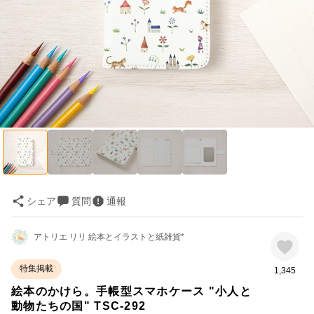
シェア
質問
通報
アトリエ リリ 絵本とイラストと紙雑貨*
特集掲載
1,345
絵本のかけら。手帳型スマホケース "小人と
動物たちの国" TSC-292