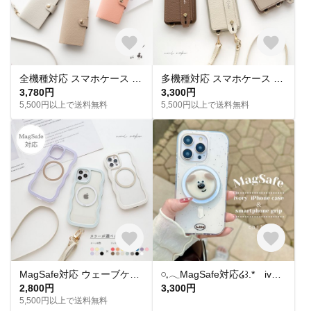
全機種対応 スマホケース 手帳型 ベルト付き 【 new シュリンクレザー 】 本革 スマホショルダー くすみカラー iPhone16 AS13K
多機種対応 スマホケース カラー リアケース 【 ベルト付き 2つ折り カードケース 名入れ 】 スマホショルダー スタンド機能 落下防止 くすみカラー JE12U
3,780円
3,300円
5,500円以上で送料無料
5,500円以上で送料無料
MagSafe対応 ウェーブケース 【 MagSafeリング 名入れ 】 スマホショルダー スマホケース マグセーフ iPhone パーツ付 OS48U
𓏸𓈒𓂃MagSafe対応໒꒱.* ivory iPhoneケース ＆ スマホグリップ〖いぬ〗
2,800円
3,300円
5,500円以上で送料無料