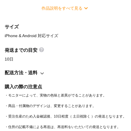
り付ける仕様で、適合サイズ以下の機種であれば使用できます。
作品説明をすべて見る
サイズにより、ミラーやカードポケットの数など、細部が写真
と少し異なることがありますのでご了承ください。 受注生産の
サイズ
ため入金確認後、10日程度（ 土日祝除く ）での発送となります。
＊対応機種のこと - iPhone 5シリーズ - iPhone 6シリーズ -
iPhone & Android 対応サイズ
iPhone 7 / 8 / SE第2世代 / SE第3世代 - iPhone 11シリーズ -
iPhone 12シリーズ - iPhone 13シリーズ - iPhone 14 - iPhone 14
発送までの目安
Pro - iPhone 14 Pro Max - iPhone 14 Plus - iPhone 15 - iPhone
10日
15 Pro - iPhone 15 Pro Max - iPhone 15 Plus - iPhone 16 -
iPhone 16 Pro - iPhone 16 Pro Max - iPhone 16 Plus - iPhone
配送方法・送料
16e - iPhone 17 - iPhone 17 Pro - iPhone 17 Pro Max - iPhone 17
Air - iPhone 17e - Android S ( 適合サイズ：133 × 65mm ) -
購入の際の注意点
Android M ( 適合サイズ：150 × 80mm ) - Android L ( 適合サイ
ズ：165 × 85mm ) ご注文時に希望するサイズをオプションから
選択してください。 iPhone Plus / iPhone Max / iPhone 16e /
iPhone 17e / iPhone 17 Air / Android L は、追加料金 500円にて注
文を承ります。 オプションにない機種をご希望の場合、ご注文
前にお気軽にご相談ください。 ＊素材のこと