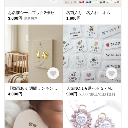
お名前シールブック2冊セット｜耐水・アイロン不要・算数セットから選べる｜絵本のような、ひらくたび宝物になる。送料無料
名前入り 名入れ オムツポーチ おむつポーチ ポーチ 出産祝い おかお〈PCF10〉
3,000円
1,600円
送料無料
【動画あり 週間ランキング１位命名書】手足形 キャンバス命名書 F3サイズ
人気NO.1★選べる S・M・L【 カラーモチーフ 】 お名前シール*名前シール*タグシール*布*アイロン不要*アイロンシール*タグ用*耐水*名入れ*おしゃれ*入園入学
4,000円
980円
5,000円以上で送料無料