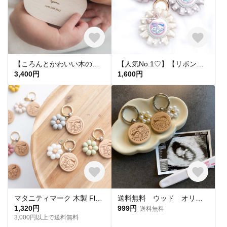
【ころんとかわいい木の命名書】 katachi 木製命名書 名前札 出産祝い ニューボーンフォト 節句
【人気No.1♡】【リボンが可愛い🎀】ドット柄チュールのマタニティマーク 両面マタニティーマーク マタニティキーホルダー マタニティロゼット 赤ちゃん 母子手帳 お腹に赤ちゃんがいます ガーリー
3,400円
1,600円
マタニティマーク 木製 Fleurライン シリコンビーズ ウッド 妊婦 フラワー お花
送料無料 ウッド オリジナルマタニティマーク お父さん 木製 キーホルダー安産祈願
1,320円
999円
送料無料
3,000円以上で送料無料