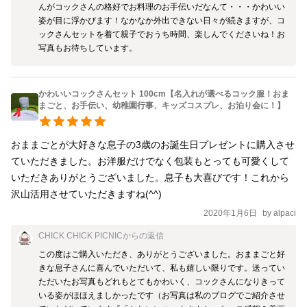
んがコックさんの格好でお料理のお手伝いだなんて・・・かわいい
姿が目に浮かびます！なかなか外出できない日々が続きますが、コ
ックさんセットを着て親子でおうち時間、楽しんでくださいね！お
写真もお待ちしています。
かわいいコックさんセット 100cm【名入れが選べるコック服！おま
まごと、お手伝い、幼稚園行事、キッズコスプレ、お泊り会に！】
おままごとが大好きな息子の3歳のお誕生日プレゼントに購入させ
ていただきました。お洋服だけでなく包装もとっても可愛くして
いただきありがとうございました。息子も大喜びです！これから
沢山活用させていただきますね(^^)
2020年1月6日
by
alpaci
CHICK CHICK PICNIC
からの返信
この度はご購入いただき、ありがとうございました。おままごと好
きな息子さんに喜んでいただいて、私も嬉しい限りです。送ってい
ただいたお写真もどれもとてもかわいく、コックさんになりきって
いる姿がほほえましかったです（お写真は私のブログでご紹介させ