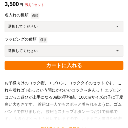
3,500
円
残り
1
セット
名入れの種類
必須
ラッピングの種類
必須
カートに入れる
お子様向けのコック帽、エプロン、コックタイのセットです。 こ
れを着れば ♪あっという間にかわいいコック～さんっ！ エプロン
はごっこ遊びが上手になる3歳の平均値、100cmサイズの子に丁度
良い大きさです。 首紐は一人でもスポッと着られるように、ゴム
バンドで作りました。 腰紐もスナップボタン一つだけで簡単で
す。 大きなポケットも付いていますので、おままごと道具や秘密
のレシピを入れて遊べます。 胸元にはオプションで、店名風にア