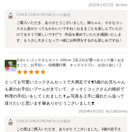
2022年1月27日
by
nico
CHICK CHICK PICNIC
からの返信
ご購入いただき、ありがとうございました。娘ちゃん、小さなコッ
クさん姿がとってもかわいいですね！おままごとを楽しんでいただ
けてるそうで嬉しいです(^^)　作品を褒めていただき感謝いたしま
す。もう少し大きくなって一緒にお料理をするのも楽しみですね！
かわいいコックさんセット 100cm【名入れが選べるコック服！おま
まごと、お手伝い、幼稚園行事、キッズコスプレ、お泊り会に！】
とっても可愛いコックさんセットで大満足です❣️3歳のお兄ちゃん
も家のお手伝いブームがきていて、さっそくコックさんの格好で
料理の手伝いをしてくれました👨‍🍳写真を上手に撮れたら追って
送りたいと思います😁ありがとうございました❣️
2020年4月15日
by
1381erina
CHICK CHICK PICNIC
からの返信
この度はご購入いただき、ありがとうございました。3歳の息子さ