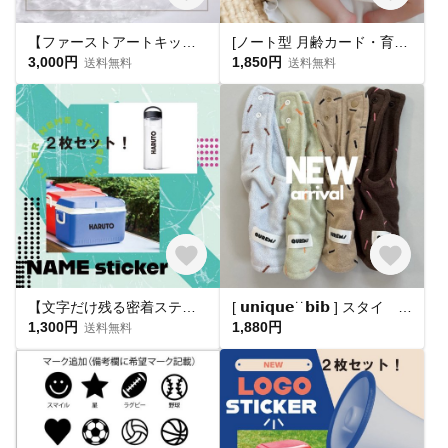
【ファーストアートキット🎨名入れタグ付】1歳誕生日 ハーフバースデー 出産祝い キャンバス フィンガーアート
[ノート型 月齢カード・育児日記 ]マンスリーカード 月齢カード 育児日記 手形足形 手型足型
3,000円
1,850円
送料無料
送料無料
【文字だけ残る密着ステッカー！】クーラーボックスや水筒 などに大活躍☆
[ 𝘂𝗻𝗶𝗾𝘂𝗲˙˙𝗯𝗶𝗯 ] スタイ 出産祝い よだれかけ 赤ちゃん ベビー マタニティ
1,300円
1,880円
送料無料