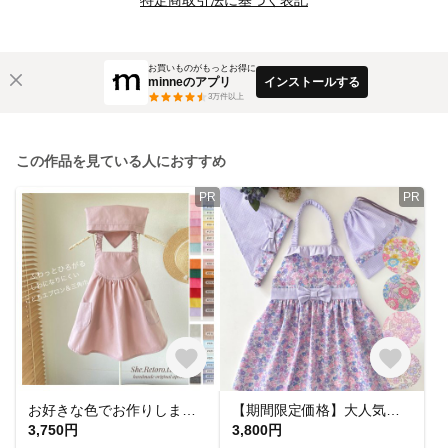
お買いものがもっとお得に
minneのアプリ
インストールする
3
万件以上
この作品を見ている人におすすめ
PR
PR
お好きな色でお作りします♪ふわっとひろがる しわになりにくい 子供エプロン＆三角巾♪ ★90cm〜150cm
【期間限定価格】大人気 5色から選べる♡ 80-160cm ギャザーたっぷり キッズエプロン3点セット リバティ風 花柄とリボン ラベンダー 三角巾 巾着袋 パステルカラー くすみカラー
3,750円
3,800円