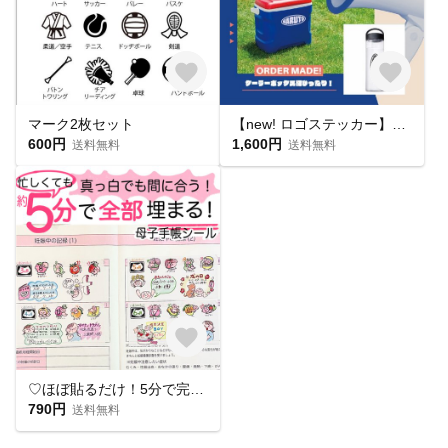
マーク2枚セット
【new! ロゴステッカー】 クーラーボックスに
600円
1,600円
送料無料
送料無料
♡ほぼ貼るだけ！5分で完成♡ 母子手帳シール マタニティフレークシール 妊娠記録
790円
送料無料