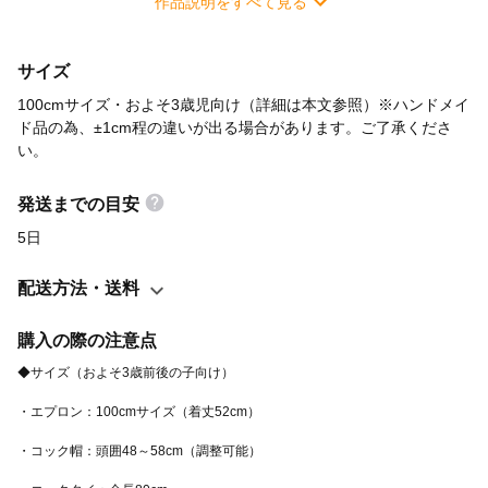
作品説明をすべて見る
レンジした名前やキャッチフレーズ、イラストをプリントする事
もできます。 コック帽は子供用の不織布製のものを使用していま
サイズ
す（市販品）。 頭の後ろでサイズを調整できる様になっていま
す。 頭頂部に穴が開いており、蒸れた空気がこもりません。 エプ
100cmサイズ・およそ3歳児向け（詳細は本文参照）※ハンドメイ
ロンで名入れを選択された場合は、帽子の側頭部にも同じ名入れ
ド品の為、±1cm程の違いが出る場合があります。ご了承くださ
い。
をいたします。 コックタイは、元気な赤い色がシェフ気分を盛り
上げてくれます。 かっこ良く巻く説明書を添付してありますの
発送までの目安
で、ママやパパが巻いてあげてくださいね。 お手伝いに興味が出
始めたお子様に着せて、小さなコックさんとお料理したり。 おま
5日
まごとの時に着れば、本格的なレストランごっこが楽しめます。
配送方法・送料
また、パパやママがコックさんの子は一緒に着て記念写真を撮る
のもおすすめ。 ハロウィンや結婚式のコスプレ衣装のコック服と
購入の際の注意点
して着てもかわいいと思います。 未来のシェフと一緒にお料理を
楽しんでくださいね！ ◆名入れのご注文方法 こちらのエプロンと
コック帽には、有料オプションで名入れプリントをする事ができ
ます。 お子様のお名前を店名風にアレンジして入れてあげたら、
楽しくコックさんごっこができそうですね。 プレゼント等で名前
が分からない場合は、「にこにこレストラン」「ハッピーキッチ