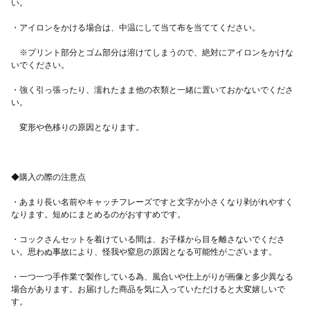
は、コックさんセットの作品ページの写真を参照してください。
4.仕上がりの確認をする お客様のご希望を元に製作した試作画像
をminneのメッセージにお送りします。 デザインを確認してご返
　※プリント部分とゴム部分は溶けてしまうので、絶対にアイロンをかけな
答ください。 ※試作画像は3枚まで製作いたします。 最終確認が
取れましたら文字をプリントし、発送させていただきます。 ◆プ
・強く引っ張ったり、濡れたまま他の衣類と一緒に置いておかないでくださ
レゼント用ラッピングもございます お子様へプレゼントされる方
へ向けて、プレゼント用ラッピングもオプションで承ります。 作
品ページの写真をご参考に、購入前にオプションでご選択くださ
い。 ◆ショップページ「レター」タブで店名とキャッチフレーズ
のアイディア例をご紹介しています。
https://minne.com/@caccio/letters/70769 ◆ブログの方でもこの商
・あまり長い名前やキャッチフレーズですと文字が小さくなり剥がれやすく
品をご紹介していますので、ご覧になってみてください。
https://chick-chick-picnic.com/kids-cook-uniform-set-renewal-
2023/ ◆お客様から送っていただいた着画像とご感想をご紹介し
・コックさんセットを着けている間は、お子様から目を離さないでくださ
ている記事もございます。 （こちらのお写真はリニューアル前の
物で仕様が異なります。雰囲気のみご参考になさってください）
・一つ一つ手作業で製作している為、風合いや仕上がりが画像と多少異なる
場合があります。お届けした商品を気に入っていただけると大変嬉しいで
https://chick-chick-picnic.com/kids-cook-uniform-impression-
wearing-image/