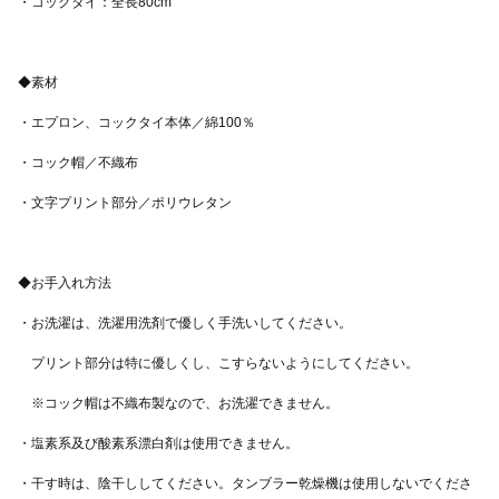
ン」等の言葉を入れたり、イラストのみ入れて贈っても喜ばれそ
うです。 自由な発想でどんな店名にするか楽しんで考えてくださ
いね！ ※基本料金でエプロンとコック帽両方に名入れできます
が、エプロンのみ、またはコック帽のみに入れる事も可能です
（料金は同じです）。 1. 「質問する」ボタンから入れたい店名が
入れられるか確認する まずは作品ページにある「質問する」ボタ
ンから、購入する前に入れたい店名やキャッチフレーズをお知ら
せください。 使用フォントにその漢字が含まれているか確認し、
製作可能だと分かってからご購入に進んでください。 ※ひらが
な、アルファベット、数字は全て名入れ可能です。難しい漢字を
使いたい場合は、必ず購入前にご確認ください。 2.名入れオプシ
ョンを選択して購入する 「名入れの種類」オプションで「店名」
「キャッチフレーズ」「イラスト」のうちどれを入れるか選択し
てからカートに入れてご購入ください。 購入後にメッセージのや
り取りが出来るようになりますので、そこで名入れのデザインに
ついて打ち合わせさせていただきます。 3.デザインの希望を伝え
る こちらから名入れデザインについて選べる項目をメッセージで
・干す時は、陰干ししてください。タンブラー乾燥機は使用しないでくださ
送りますので、各項目についてご返答ください。 デザインの見本