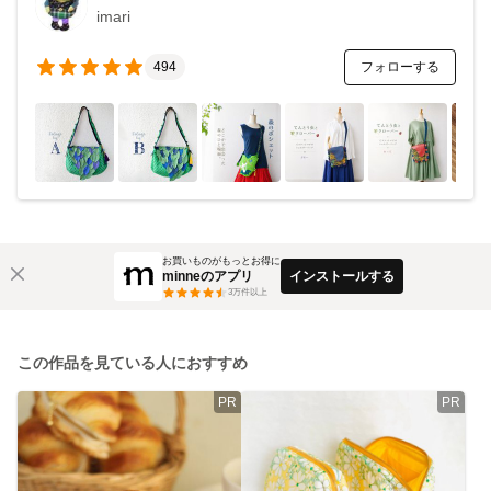
imari
フォローする
494
お買いものがもっとお得に
minneのアプリ
インストールする
3
万件以上
この作品を見ている人におすすめ
PR
PR