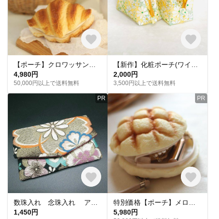
【ポーチ】クロワッサン（プレーン・スタンダードサイズ）
【新作】化粧ポーチ(ワイヤーポーチ)／マルチポーチ／黄色のお花、刺繍／内布黄色
4,980円
2,000円
50,000円以上で送料無料
3,500円以上で送料無料
PR
PR
数珠入れ 念珠入れ アクセサリーケース ピルケース 小物入れ 高級袋帯 リメイク
特別価格【ポーチ】メロンパン（ショルダーストラップ・金具は別売りです）
1,450円
5,980円