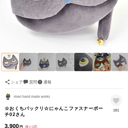
シェア
質問
通報
imari hand made works
☆おくちパックリ☆にゃんこファスナーポー
181
チ02さん
3,900
円
残り
1
匹