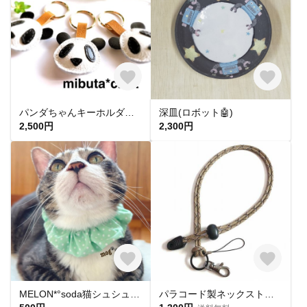
パンダちゃんキーホルダー 再販
深皿(ロボット🤖)
2,500円
2,300円
MELON*°soda猫シュシュ首輪
パラコード製ネックストラップ（砂漠迷彩色・太さ４ｍｍ・長さ５７ｃｍ：標準）送料込価格