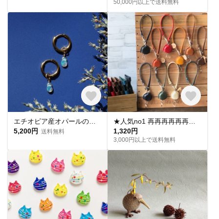
50,000円以上で送料無料
エチオピア産オパールのペアシェイプ一粒ピアス・サージカルステンレス ～極光（きょっこう）
★人気no1 再再再再再再販再再再販再再果てしなく続く再販リールキー❗️迷子にならない❗️ リールキーホルダー本格❗️イタリアレザー名入れ キーホルダー
5,200円
1,320円
送料無料
3,000円以上で送料無料