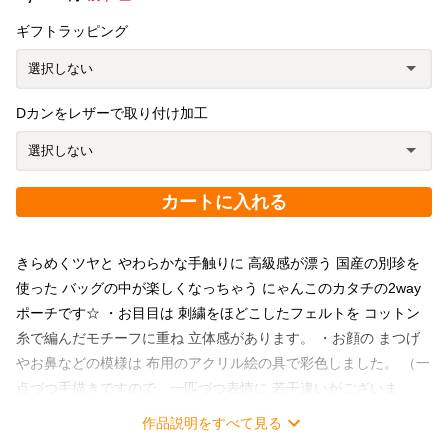
ギフトラッピング
Dカンをレザーで取り付け加工
カートに入れる
きらめくツヤと やわらかな手触りに 高級感が漂う 国産の別珍を
使った バッグの中が楽しくなっちゃう にゃんこのカタチの2way
ポーチです☆ ・お目目は 刺繍をほどこしたフェルトを コットン
糸で編んだモチーフに重ね 立体感があります。 ・お顔の まつげ
やお鼻などの模様は 布用のアクリル絵の具で彩色しました。 （一
点づつ手描きですので、一匹づつ表情に 若干違いがございま
す。） ・前面 フックで開けしめ☆ おくちがぱっくり開くので テ
作品説明をすべて見る
ィッシュや、ミニカイロ 携帯の充電器などを 収納できます。 ・