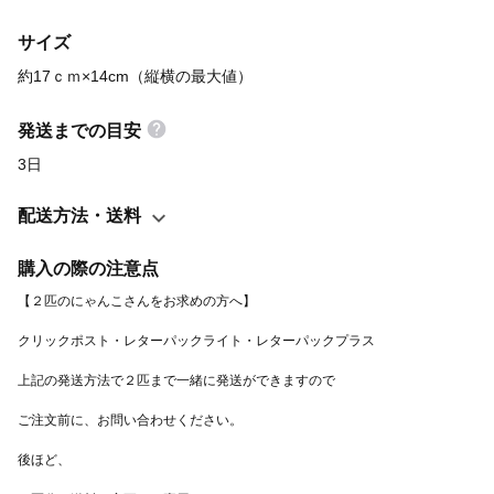
背面 ファスナーで開け閉め☆ チリンと鈴がなるしっぽが ファス
サイズ
ナーの持ち手になっていますので 持ちやすく、開け閉めしやすい
お作りです。 アクセサリーや、交通系ICカード、お薬など の収納
約17ｃｍ×14cm（縦横の最大値）
におすすめです。 ・猫生地 背面はもちろん 内側にも猫さんの生
地を使っています☆ お手元に届きましたら ぜひ、 チラッと覗い
発送までの目安
てみてくださいね。 ---------------------------------------------------------
3日
--------- 素材：別珍・コットン布・鈴・ファスナー・コットン糸・
フェルトほか サイズ：約17ｃｍ×14cm（縦横の最大値） -----------
配送方法・送料
----------------------------------------------------------- ☆movie☆
https://youtu.be/kIK-dEFCYHQ -------------------------------------------
購入の際の注意点
------------- ギフトラッピング☆承ります☆ ご案内ページ＞＞
https://minne.com/items/24272745 ご希望の頂ける場合は、オプ
ションから選択をお願いします。 ----------------------------------------
---------------- Dカン加工レザーで取り付け加工いたします☆
https://minne.com/items/31400083 ご希望の場合は、オプション
から選択をお願いします。 ------------------------------------------------
-------- 一緒につけると更にたのし～♪ 別売り「ニクキュウ☆カン
バッヂ」 https://minne.com/items/25139090 --------------------------