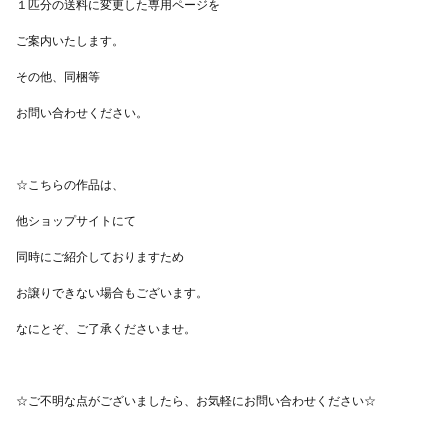
------------------------------ 【たくさんのお声をありがとうございま
す】 ・交通系ICカードを入れて永くご愛顧いただいてます
https://www.instagram.com/p/CH9iwqgABco/?
utm_source=ig_web_copy_link ・お口からのティシュがなんとも
言えない可愛さです。 ・にゃんこさんの可愛さ、裏側や内側の布
の柄や色の合わせ方、 全てとても素敵でした。 触り心地も最高
です。 ・可愛くて見るたび笑顔になります☆ ・愛らしいお顔で、
カバンを覗くと目が合います(*^_^*) ・可愛さと機能性が両立して
いるところがとても気に入りました！ ・ 電車の定期と鍵を入れた
り、収納力も抜群です！ ・ プレゼントした猫好きの友人も『どこ
の！？可愛い』と大興奮。 ------------------------------------------------
---------------------- ほかのにゃんこ作品 https://minne.com/@imari-
hmw?
q=%E7%8C%AB&input_method=typing&category_id=&commit=
-------------------------------------------------------- そのほか、ご不明な
点はお気軽にお問い合わせください。 ☆こちらの作品は、 ショッ
プサイトにて、同時にご紹介しておりますため お譲りできない場
合もございます。 なにとぞ、ご了承くださいませ。