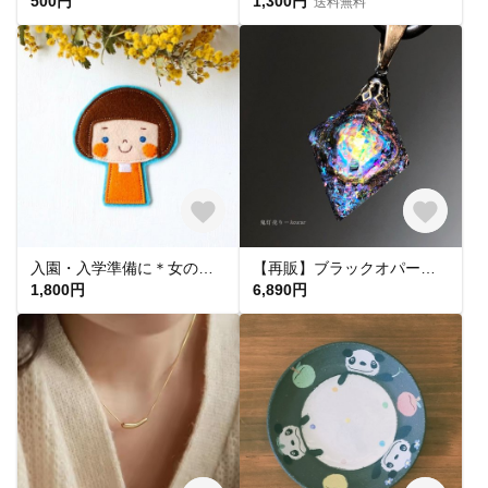
500円
1,300円
送料無料
入園・入学準備に＊女の子の大きいフェルトワッペン 名入れ＊おしゃれで可愛いちょっとレトロな刺繍アップリケ♪お名前ワッペン レッスンバッグや移動ポケットなどのワンポイントに
【再販】ブラックオパールの光を集めて。 オルゴナイト 8面体 宇宙レジン フローライトネックレス ¡背面に天然石コイルを封入した黒系になります！
1,800円
6,890円