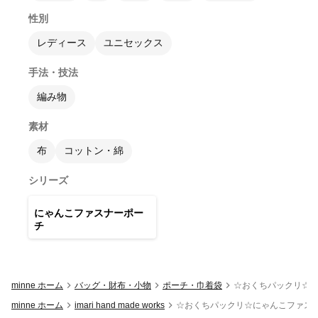
性別
レディース
ユニセックス
手法・技法
編み物
素材
布
コットン・綿
シリーズ
28
点
にゃんこファスナーポー
チ
minne ホーム
バッグ・財布・小物
ポーチ・巾着袋
☆おくちパックリ☆に
minne ホーム
imari hand made works
☆おくちパックリ☆にゃんこファスナ