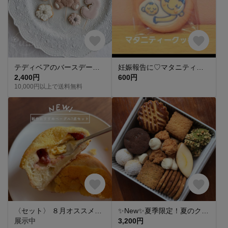
テディベアのバースデークッキーセット
妊娠報告に♡マタニティークッキー【複数個購入可🍼】
2,400円
600円
10,000円以上で送料無料
〈セット〉 ８月オススメベーグル7点セット ベーグル 手捏ね 国産小麦 湯種
✨New✨夏季限定！夏のクッキー缶
展示中
3,200円