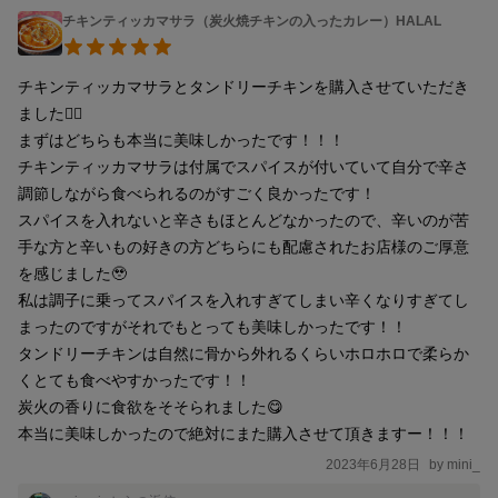
チキンティッカマサラ（炭火焼チキンの入ったカレー）HALAL
チキンティッカマサラとタンドリーチキンを購入させていただき
ました🙇‍♀️

まずはどちらも本当に美味しかったです！！！

チキンティッカマサラは付属でスパイスが付いていて自分で辛さ
調節しながら食べられるのがすごく良かったです！

スパイスを入れないと辛さもほとんどなかったので、辛いのが苦
手な方と辛いもの好きの方どちらにも配慮されたお店様のご厚意
を感じました🥹

私は調子に乗ってスパイスを入れすぎてしまい辛くなりすぎてし
まったのですがそれでもとっても美味しかったです！！

タンドリーチキンは自然に骨から外れるくらいホロホロで柔らか
くとても食べやすかったです！！

炭火の香りに食欲をそそられました😋

本当に美味しかったので絶対にまた購入させて頂きますー！！！
2023年6月28日
by
mini_