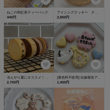
ねこの和紅茶ティーバッグ
アイシングクッキー ナチュラル くすみカラー くるま パトカー 救急車 消防車 緊急車両セット お誕生日 記念日 サプライズなどに(^^)
440円
2,800円
冷んやり夏にオススメ！バターサンド10個セット
[着色料不使用] 妊娠報告アイシングクッキー
2,700円
1,400円