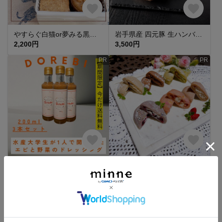
やすらぐ白猫or夢みる黒猫缶♡米粉とナッツのヴィーガンクッキー
岩手県産 四元豚 生ハンバーグ ふわふわ 極旨 6個セット
2,200円
3,500円
PR
PR
水産大学生が1人で作って感謝のエビと野菜のドレッシング【胡麻】200ml×3本セット
【冷凍便にてお届け】♡カシュークリーム&フルーツのひんやりおもち♡6個セット♪1〜５日で発送
2,070円
2,000円
送料無料