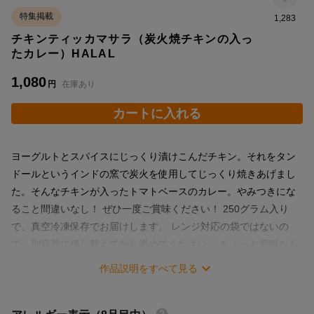
特集掲載
1,283
チキンティッカマサラ（炭火焼チキンの入っ
たカレー）HALAL
1,080
円
在庫あり
カートに入れる
ヨーグルトとスパイスにじっくり漬けこんだチキン。それをタン
ドールというインドの窯で炭火を使用してじっくり焼きあげまし
た。そんなチキンが入ったトマトベースのカレー。やみつきにな
ること間違いなし！ ぜひ一度ご賞味ください！ 250グラム入り
で、真空冷凍保存でお届けします。 レンジ対応の袋ではないの
で、別容器に移し替えてから温めてください。 ちょっと面倒かも
しれませんが、保存料を使っていない商品なので、このようなお
作品説明をすべて見る
届方法になります。インド人シェフが作り出す材料とスパイスの
共演をお楽しみください！ いつでも本格インド料理を楽しめま
す。 保存期間は-18度にて1か月。でも、香り良く味わっていただ