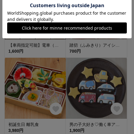
【車両指定可能】電車（斜め）アイシングクッキー【fufua】
踏切（ふみきり）アイシングクッキー【fufua】
1,600円
700円
初誕生日 離乳食
男の子大好き♡働く車アイシングクッキー 5個&小さな星3個セット
3,980円
1,900円