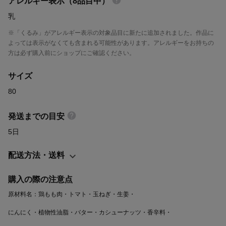
アレルギー表示（8品目中）
けるのは作ってから間もない時です！お早めにお召し上がりくだ
乳
さい。 インド料理RAJUはHALALやベジタリアンの対応可能店で
※「くるみ」がアレルギー表示の対象品目に新たに追加されました。作品に
す。 ファベックス惣菜弁当グランプリで優秀賞受賞の実力店。 お
よっては表示がなくても含まれる可能性があります。アレルギーをお持ちの
友達とのパーティーの時などに、外国からのゲストがこられると
方は必ず購入前にショップにご確認ください。
きなどに持っていくと喜ばれます！もちろん、自分のためのご褒
美にも。ちょっと夕食づくりをさぼりたいときにも便利な一品で
サイズ
す。
80
発送までの目安
5日
配送方法・送料
購入の際の注意点