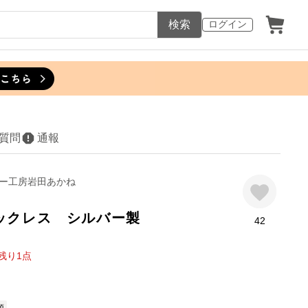
検索
ログイン
質問
通報
ー工房岩田あかね
ックレス シルバー製
42
残り
1
点
須