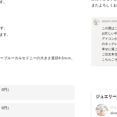
す。
akane jew
です。
この度はご
お忙しい中
ます。
アイコン
のネックレ
幸せに過ご
ご注文本当
ーブルーカルセドニーの大きさ直径4.5ｍｍ。
こちらこ
：
0
円）
ジュエリー
ジュ
：
0
円）
aka