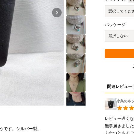
パッケージ
関連レビュー
小鳥のネ
レビュー遅くな
無事届きました
うです。シルバー製。
ふたつともすご