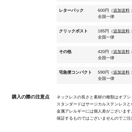
レターパック
600
円
（
追加送料
全国一律
クリックポスト
185
円
（
追加送料
全国一律
その他
420
円
（
追加送料
全国一律
宅急便コンパクト
590
円
（
追加送料
全国一律
購入の際の注意点
ネックレスの長さと素材の種類はオプシ
スタンダードはサージカルステンレスと
金属アレルギーには個人差がございます
保証するものではございませんのでご注