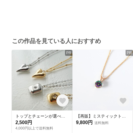
この作品を見ている人におすすめ
PR
PR
トップとチェーンが選べる サージカルステンレス マグネットスライド アレルギー対応 お出かけ デイリー シンプル オケージョン
【再販】ミスティックトパーズ 一粒ネックレス◇6mm◇金属アレルギー対応【14kgf/サージカルステンレス】11月誕生石◇虹◇オーロラ◇花火◇MAY.K
2,500円
9,800円
送料無料
4,000円以上で送料無料