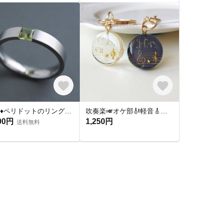
刻印♦︎ペリドットのリング♦︎天然石♦誕生石♦サージカルステンレス【square】
吹奏楽🎺オケ部🎻軽音🎸合唱🎶楽器大好きなあなたに🎹パート譜キーホルダー🎼 ☆受注製作☆名入れ可、ギフトにも(青春応援、音楽、音符、ブラバン、ピアノ)
00円
1,250円
送料無料