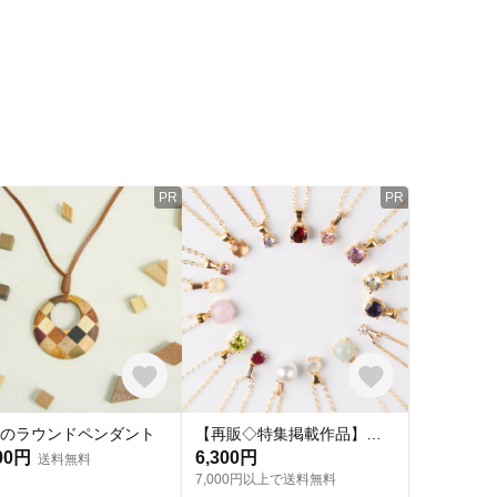
PR
PR
のラウンドペンダント
【再販◇特集掲載作品】誕生石ネックレス【選べる14kgf/サージカルステンレス】金属アレルギー対応◇ギフト◇おすすめ◇MAY.Kセレクト
00円
6,300円
送料無料
7,000円以上で送料無料