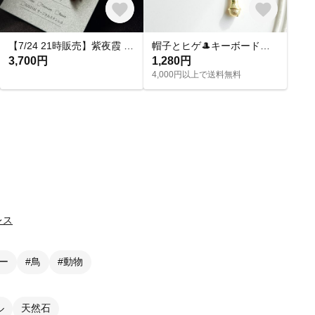
【7/24 21時販売】紫夜霞 SHIYAKA ピアス【大人 モード 紫 青 アクリルピアス 軽い 揺れる シンプル】
帽子とヒゲ🎩キーボードとマイク🎤音楽モチーフのアシメイヤリングピアス
3,700円
1,280円
4,000円以上で送料無料
レス
ー
#鳥
#動物
ル
天然石