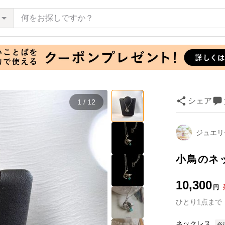
シェア
1 / 12
ジュエリ
小鳥のネ
10,300
円
ひとり
1
点
まで
ネックレス
必