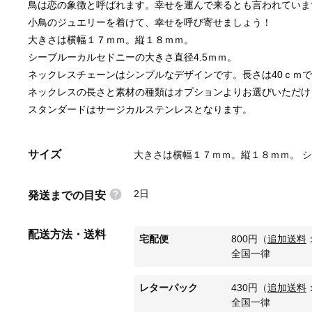
鳥は恋の象徴と呼ばれます。幸せを運んで来るとも言われていま
小鳥のジュエリーを着けて、幸せを呼び寄せましょう！
大きさは横幅１７ｍｍ。縦１８ｍｍ。
シーブルーカルセドニーの大きさ直径4.5ｍｍ。 
ネックレスチェーンはシンプルなデザインです。長さは40ｃｍ
ネックレスの長さと素材の種類はオプションよりお選びいただけ
スタンダードはサージカルステンレスとなります。
サイズ
大きさは横幅１７ｍｍ。縦１８ｍｍ。 シ
2日
発送までの目安
配送方法・送料
宅配便
800
円
（
追加送料
全国一律
レターパック
430
円
（
追加送料
全国一律