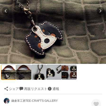
シェア
再販リクエスト
通報
鎌倉革工房TEE-CRAFT'S GALLERY