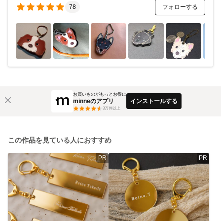
フォローする
78
お買いものがもっとお得に
minneのアプリ
インストールする
3
万件以上
この作品を見ている人におすすめ
PR
PR