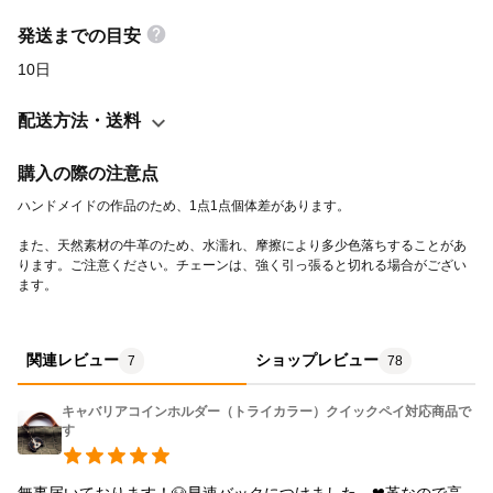
閉となります。 サイズ 幅 6.0 x 奥行き 1.0 x 高さ 5.0（cm）
発送までの目安
10日
配送方法・送料
購入の際の注意点
また、天然素材の牛革のため、水濡れ、摩擦により多少色落ちすることがあ
ります。ご注意ください。チェーンは、強く引っ張ると切れる場合がござい
ます。
関連レビュー
ショップレビュー
7
78
キャバリアコインホルダー（トライカラー）クイックペイ対応商品で
す
無事届いております！🐶早速バックにつけました。❤革なので高