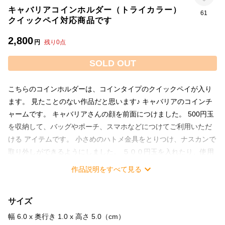
キャバリアコインホルダー（トライカラー）
61
クイックペイ対応商品です
2,800
円
残り
0
点
SOLD OUT
こちらのコインホルダーは、コインタイプのクイックペイが入り
ます。 見たことのない作品だと思います♪ キャバリアのコインチ
ャームです。 キャバリアさんの顔を前面につけました。 500円玉
を収納して、バッグやポーチ、スマホなどにつけてご利用いただ
ける アイテムです。 小さめのハトメ金具をとりつけ、ナスカンで
取り外しができるようにしました。 ５００円玉を入れたり、使用
する場合は、ナスカンを外し、頭の上の隙間から ５００円玉を滑
作品説明をすべて見る
りこませてください。普段はカワイイチャームとしてバッグにつ
けて、イザというときにはきっと助けてくれると思います。 ◎素
サイズ
材 牛革 茶、黒、白 チェーンの長さ約13センチ コイン部は特
別なデザインのナスカンをつけました チェーン部はカニカンで開
幅 6.0 x 奥行き 1.0 x 高さ 5.0（cm）