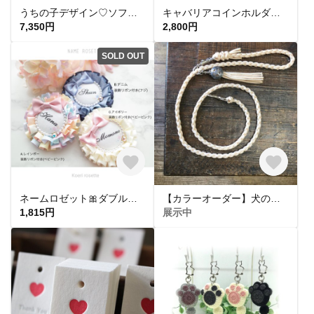
うちの子デザイン♡ソフトタッチブランケット│ペットの写真を加工して作る オーダー│オリジナル│お出かけ用│ラッピング付
キャバリアコインホルダー（ルビー）クイックペイ対応商品です
7,350円
2,800円
SOLD OUT
ネームロゼット🎀ダブルプリーツ ※装飾リボン＋クリスタルストーン付き
【カラーオーダー】犬のカフェリード
1,815円
展示中