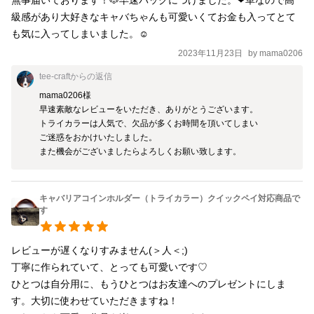
級感があり大好きなキャバちゃんも可愛いくてお金も入ってとて
も気に入ってしまいました。☺
2023年11月23日
by
mama0206
tee-craft
からの返信
mama0206様

早速素敵なレビューをいただき、ありがとうございます。

トライカラーは人気で、欠品が多くお時間を頂いてしまい

ご迷惑をおかけいたしました。

また機会がございましたらよろしくお願い致します。
キャバリアコインホルダー（トライカラー）クイックペイ対応商品で
す
レビューが遅くなりすみません(＞人＜;)

丁寧に作られていて、とっても可愛いです♡

ひとつは自分用に、もうひとつはお友達へのプレゼントにしま
す。大切に使わせていただきますね！
