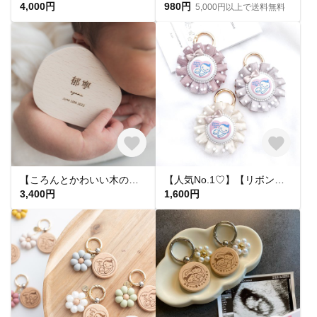
4,000円
980円
5,000円以上で送料無料
【ころんとかわいい木の命名書】 katachi 木製命名書 名前札 出産祝い ニューボーンフォト 節句
【人気No.1♡】【リボンが可愛い🎀】ドット柄チュールのマタニティマーク 両面マタニティーマーク マタニティキーホルダー マタニティロゼット 赤ちゃん 母子手帳 お腹に赤ちゃんがいます ガーリー
3,400円
1,600円