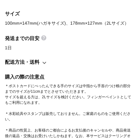
るだけで癒されます＊ インテリアとして飾るのはもちろん 裏にメ
サイズ
ッセージを書いて内祝いに添えたり 切手を貼って遠く離れたおじ
いちゃんおばあちゃんへ 成長のお便りを送ることもできます。 特
100mm×147mm(ハガキサイズ)、178mm×127mm（2Lサイズ）
に敬老の日・還暦・入園卒園など孫の成長と 日頃の感謝の気持ち
を示したい 特別なシーンなどにぴったりです。 また、定期的に小
発送までの目安
さな手形とお子さんの写真を アルバムにストックしていけば 時間
1日
が経ってもその瞬間をいつまでも心に残せます＊＾＾＊ あっとい
う間に大きくなる お子さんのおててやあんよ。 親子で楽しくぺっ
配送方法・送料
たんタイム♪ 手形に成長と思い出を刻んで 心温まる日々を送って
みませんか？ ------------------------------------------ ↓2サイズご用意し
購入の際の注意点
ております↓ ＊ポストカード【対象年齢0〜3歳】 手足サイズ中
＊ポストカードにぺったんできる手のサイズは中指から手首のつけ根の部分
指から付け根まで『約11cm』まで入ります。 ＊2Lサイズ【対象
までのサイズが11cmまでとさせていただきます。
サイズを超える方は、2Lサイズを検討ください。フィンガーペイントとして
年齢0〜9歳】 手足サイズ中指から付け根まで『約14cm』まで
もご利用になれます。
入ります。 ------------------------------------------ ↓セット内容↓ ＊1 セ
＊水彩絵具やスタンプは販売しておりません。ご家庭のものをご使用くださ
ット2枚入 ・ポストカード計2枚 ・キラキラシール大〜小10
い。
粒 ・色紙台紙1枚 ・作り方説明書 ＊サイズ ・ポストカード
縦14.7cm×横10.0cm ・2Lサイズ縦17.8cm×横12.7cm ＊紙素材
＊商品の性質上、お客様のご都合によるお支払後のキャンセルや、商品発送
後の返品・交換はお受けいたしかねます。なお、本サービスはクーリングオ
上質マット紙／厚手0.26mm（ハガキほどの厚み） ＊裏面 ・