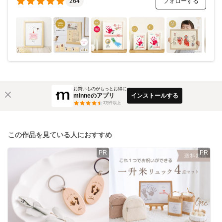
フォローする
264
お買いものがもっとお得に
minneのアプリ
インストールする
3
万件以上
この作品を見ている人におすすめ
PR
PR