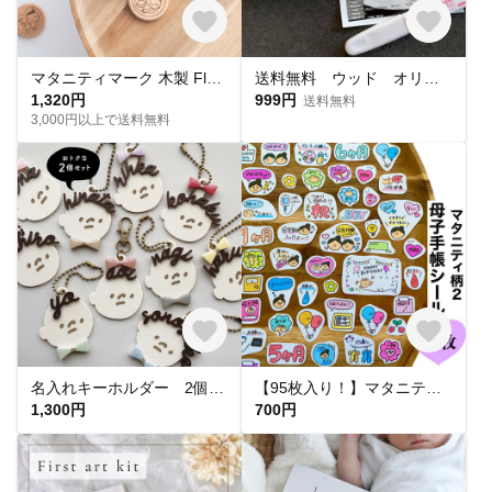
マタニティマーク 木製 Fleurライン シリコンビーズ ウッド 妊婦 フラワー お花
送料無料 ウッド オリジナルマタニティマーク お父さん 木製 キーホルダー安産祈願
1,320円
999円
送料無料
3,000円以上で送料無料
名入れキーホルダー 2個セット お名前キーホルダー おかお柄〈KYM00〉
【95枚入り！】マタニティフレークシール★マタニティ柄2 【母子手帳シール】
1,300円
700円