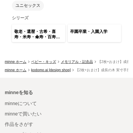
ユニセックス
シリーズ
17
点
8
点
敬老・還暦・古希・喜
卒園卒業・入園入学
寿・米寿・傘寿・百寿・
金婚・祖父母誕生日
minne ホーム
ベビー・キッズ
メモリアル・記念品
【2枚+おまけ】成長
minne ホーム
kodomo.ai [design shop]
【2枚+おまけ】成長の木 実寸手形
minneを知る
minneについて
minneで買いたい
作品をさがす