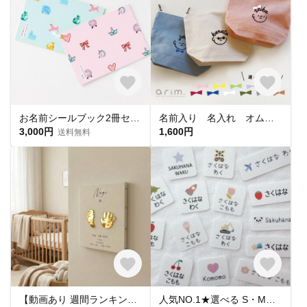
お名前シールブック2冊セット｜耐水・アイロン不要・算数セットから選べる｜絵本のような、ひらくたび宝物になる。送料無料
名前入り 名入れ オムツポーチ おむつポーチ ポーチ 出産祝い おかお〈PCF10〉
3,000円
1,600円
送料無料
【動画あり 週間ランキング１位命名書】手足形 キャンバス命名書 F3サイズ
人気NO.1★選べる S・M・L【 カラーモチーフ 】 お名前シール*名前シール*タグシール*布*アイロン不要*アイロンシール*タグ用*耐水*名入れ*おしゃれ*入園入学