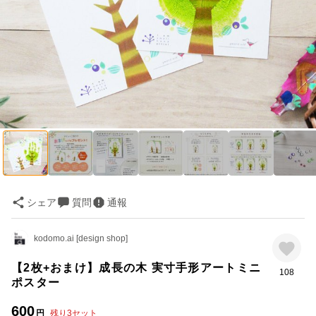
シェア
質問
通報
kodomo.ai [design shop]
【2枚+おまけ】成長の木 実寸手形アートミニ
108
ポスター
600
円
残り
3
セット