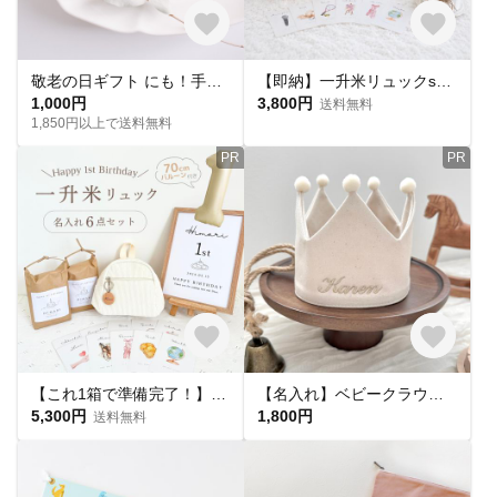
敬老の日ギフト にも！手形足形キーホルダー 孫 プレゼント 手形足形アート キーホルダー 名入れ 赤ちゃん じいじ ばあば
【即納】一升米リュックset/一升餅/ベビーリュック/米袋/選び取りカード/フォトアイテム/1歳 お誕生日 プレゼント
1,000円
3,800円
送料無料
1,850円以上で送料無料
PR
PR
【これ1箱で準備完了！】一升米リュック6点SET｜一歳のお誕生日はこのセットだけでOK！選び取りカード付き 【即納】[１歳バースデー・誕生日・一升米・一升餅・ベビーリュック]
【名入れ】ベビークラウン ≪ハーフバースデー・100日祝い・お誕生日・出産祝い・王冠≫
5,300円
1,800円
送料無料