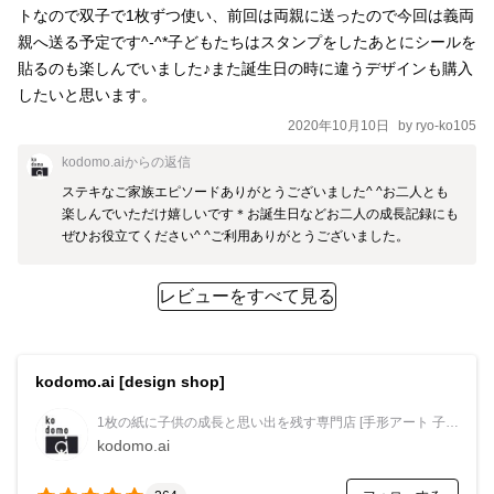
トなので双子で1枚ずつ使い、前回は両親に送ったので今回は義両
親へ送る予定です^-^*子どもたちはスタンプをしたあとにシールを
貼るのも楽しんでいました♪また誕生日の時に違うデザインも購入
したいと思います。
2020年10月10日
by
ryo-ko105
kodomo.ai
からの返信
ステキなご家族エピソードありがとうございました^ ^お二人とも
楽しんでいただけ嬉しいです＊お誕生日などお二人の成長記録にも
ぜひお役立てください^ ^ご利用ありがとうございました。
レビューをすべて見る
kodomo.ai [design shop]
1枚の紙に子供の成長と思い出を残す専門店 [手形アート 子供の絵デザイン]
kodomo.ai