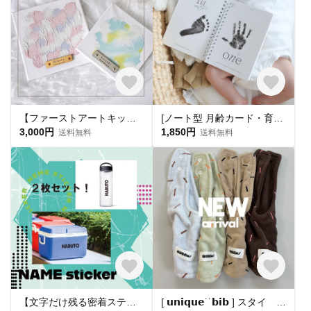
【ファーストアートキット🎨名入れタグ付】1歳誕生日 ハーフバースデー 出産祝い キャンバス フィンガーアート
[ノート型 月齢カード・育児日記 ]マンスリーカード 月齢カード 育児日記 手形足形 手型足型
3,000円
1,850円
送料無料
送料無料
【文字だけ残る密着ステッカー！】クーラーボックスや水筒 などに大活躍☆
[ 𝘂𝗻𝗶𝗾𝘂𝗲˙˙𝗯𝗶𝗯 ] スタイ 出産祝い よだれかけ 赤ちゃん ベビー マタニティ