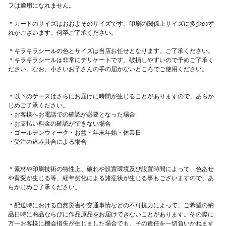
フは適用になれません。
ポストカード/2Lサイズともに無地 ＊印刷 ・発色のいいRGB印
刷を採用 ------------------------------------------ その他 ＊絵の具やフ
＊カードのサイズはおおよそのサイズです。印刷の関係上サイズに多少のず
れがございます。何卒ご了承ください。
レームは付属しておりません。 ご家庭のものをお使いくださ
い。 ＊キラキラパーツシールの 色と大きさは当店おすすめをご
＊キラキラシールの色とサイズは当店お任せとなります。ご了承ください。
＊キラキラシールは非常にデリケートです。破損しやすいので予めご了承く
用意いたします。 ＊デザイナーの手しごとで お子さまの手形
ださい。なお、小さいお子さんの手の届かないところでご使用ください。
が“生きる”よう ココロを込めてデザインしています。 ※シー
ル・台紙は紙製のためデリケートです。破れる恐れがございます
＊以下のケースはさらにお届けに時間が生じることがありますので、あらか
のでお取り扱い時十分お気をつけください。 また貼り直しができ
じめご了承ください。
ませんので、予備も含め2枚セットでお届けいたしております。
・お客様へお電話での確認が必要となった場合
・お支払い料金の確認ができない場合
※小さなパーツシールはつまようじやピンセットのご使用をお勧
・ゴールデンウィーク・お盆・年末年始・休業日
めいたします。 #手形足型アート #ツリー #成長の木 #出産内祝い
・受注の込み具合による場合
#メッセージカード #母の日 #父の日 #敬老の日 #卒園 #入学 #お祝
い #バースデーカード #バースデーフォト #プレゼント #ギフトカ
＊素材や印刷技術の特性上、破れや設置環境及び設置時間によって、色あせ
ード #北欧 #ベビー #0才 #1才 #2才 #3才 #お誕生日 #メモリアル
や黄変が生じる等、経年劣化による諸症状が生じる事もございますので、あ
らかじめご了承ください。
#成長記念 #実寸手形 #等身大手形 #オリジナルポストカード #オ
リジナルグッズ #手形ポスターミニ #手形ポスター
＊配送時における自然災害や交通事情などの不可抗力によって、ご希望の納
品日時に商品ならびに作品原品をお届けできないことがあります。その際に
万一お客様に機会損失が生じました場合でも、その責任を一切負いかねます