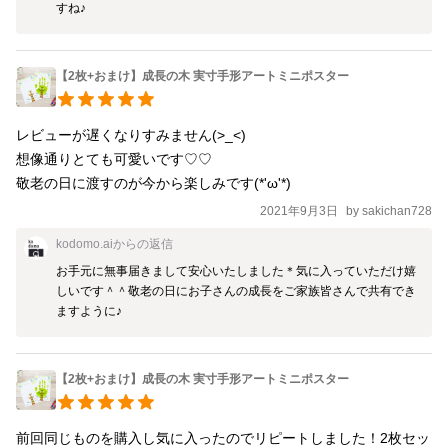
すね♪
【2枚+おまけ】成長の木 実寸手形アートミニポスター
レビューが遅くなりすみません(>_<)

想像通りとても可愛いです♡♡

敬老の日に渡すのが今から楽しみです(*'ω'*)
2021年9月3日
by
sakichan728
kodomo.ai
からの返信
お手元に無事届きまして安心いたしました＊気に入っていただけ嬉
しいです＾＾敬老の日にお子さんの成長をご家族皆さんで共有でき
ますように♪
【2枚+おまけ】成長の木 実寸手形アートミニポスター
前回同じものを購入し気に入ったのでリピートしました！2枚セッ