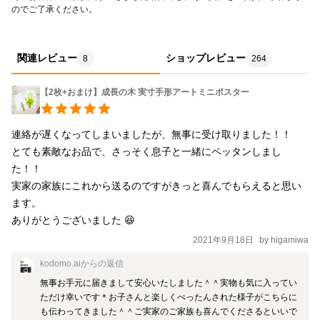
のでご了承ください。
関連レビュー
ショップレビュー
8
264
【2枚+おまけ】成長の木 実寸手形アートミニポスター
連絡が遅くなってしまいましたが、無事に受け取りました！！

とても素敵なお品で、さっそく息子と一緒にペッタンしまし
た！！

実家の家族にこれから送るのですがきっと喜んでもらえると思い
ます。

ありがとうございました 😆
2021年9月18日
by
higamiwa
kodomo.ai
からの返信
無事お手元に届きまして安心いたしました＾＾実物も気に入ってい
ただけ幸いです＊お子さんと楽しくぺったんされた様子がこちらに
も伝わってきました＾＾ご実家のご家族も喜んでくださるといいで