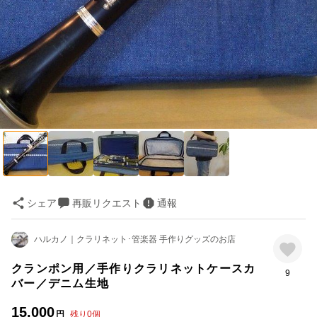
シェア
再販リクエスト
通報
ハルカノ｜クラリネット･管楽器 手作りグッズのお店
クランポン用／手作りクラリネットケースカ
9
バー／デニム生地
15,000
円
残り
0
個