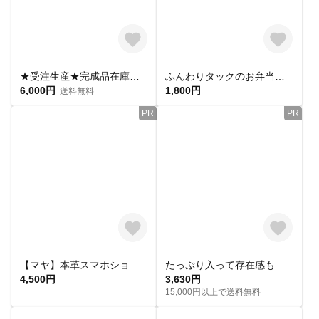
★受注生産★完成品在庫有り★立体ビーズ編み＊韓国風パールハンドバッグ
ふんわりタックのお弁当トートバッグ
6,000円
1,800円
送料無料
PR
PR
【マヤ】本革スマホショルダー オレンジ×ターコイズステッチ
たっぷり入って存在感も◎ alinのあづま袋（あずま袋/東袋）Lサイズ 木版染め ブロックプリント （鹿と白鳥/レッド）
4,500円
3,630円
15,000円以上で送料無料