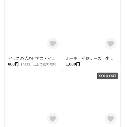
ガラスの花のピアス・イヤリング ピンク 桃 白 ホワイト フラワー つぼみ 蕾 春 可愛い かわいい 小 華 小粒 軽い フック スタッド ネジバネ アレルギー対応 シリコン
ポーチ 小物ケース 生成 シンプルな１１号帆布 No. 1
680円
1,800円
1,500円以上で送料無料
SOLD OUT