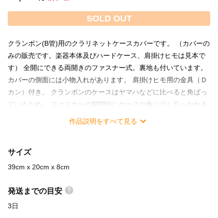
SOLD OUT
クランポン(B管)用のクラリネットケースカバーです。 （カバーの
みの販売です。楽器本体及びハードケース、肩掛けヒモは見本で
す） 全開にできる両開きのファスナー式。裏地も付いています。
カバーの側面には小物入れがあります。 肩掛けヒモ用の金具（Ｄ
カン）付き。 クランポンのケースはヤマハなどに比べると角ばっ
ているため、 ファスナーの開閉時にケースの角に少し引っかかる
感覚があります。 本体サイズ：39cm x 20cm x 8cm（横×縦×マ
作品説明をすべて見る
チ）（ベル部10.５cm） 写真にあるクランポンのハードケースの
サイズは、 幅36.1cm×奥行き17.8cm×厚さ7.6cm（ベル部
サイズ
10.1cm） です。
39cm x 20cm x 8cm
発送までの目安
3日