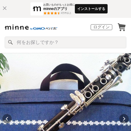
お買いものがもっとお得に
minneのアプリ
インストールする
3
万件以上
ログイン
1 / 5