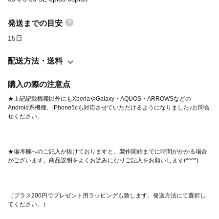
https://minne.com/items/5154363 iPhone以外もXperia、
Android、galaxyなど対応できる場合がございますのでメッセージ
発送までの目安
でご相談ください♪ ◼︎ネームプリントにお使い頂ける文字◼︎ アル
15日
ファベット a〜z A〜Z 数字 記号は、（ ）. , ★ ☆ ♡ - _ ♪ ※基本
的には筆記体になります。筆記体は１文字目が大文字、２文字目
配送方法・送料
以降は小文字です。 ブロック体をご希望の場合は備考欄へ。ブロ
ック体はアルファベットは大文字小文字は記載頂いた通りになり
購入の際の注意点
ます。 ------ご注文方法------ 備考欄に、以下をご記載ください。
★上記記載機種以外にもXperiaやGalaxy・AQUOS・ARROWSなどの
①ご希望機種 ②ネームプリントを希望の場合は内容 （ブロック体
Android系機種、iPhone5cも対応させていただけるようになりました♪お問合
をご希望の場合はその旨） オーダーメイド商品になりますのでご
注文後のキャンセル・変更はできません。 --------------------- 購入
時の注意点もお読みいただきますようお願いいたします。
★備考欄へのご記入が抜けておりますと、製作開始までに時間がかかる場合
（プラス200円でプレゼント用ラッピングも致します。発送方法にて選択し