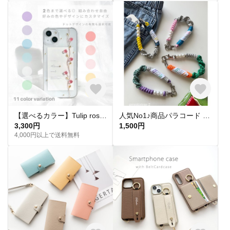
【選べるカラー】Tulip rose スマホケース Coeur チューリップ iPhone16 スマホショルダー iPhone15 iPhone全機種対応 iPhone14 iPhone17
人気No1♪商品パラコード genkistrap2 スマホハンドストラップ/スマホショルダー/ハンドストラップ/バッグチャーム/携帯ショルダー/ハンディファン/お好きなカラーでオーダー
3,300円
1,500円
4,000円以上で送料無料