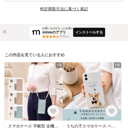
特定商取引法に基づく表記
お買いものがもっとお得に
minneのアプリ
インストールする
3
万件以上
この作品を見ている人におすすめ
PR
PR
スマホケース 手帳型 全機種対応 意匠出願中【くすみ 背面クリア 手帳型ケース×ショートorロングストラップ】スマホショルダー ショルダー スマホ ケース カバー 韓国 保護フィルム 付き 349
うちの子スマホケース ペット写真入り オーダーメイド iPhoneケース 犬猫