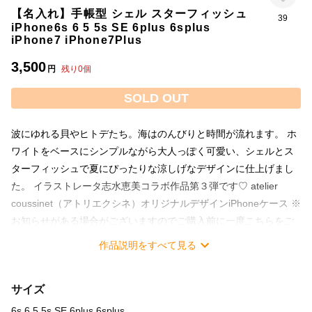
【名入れ】手帳型 シェル スターフィッシュ
39
iPhone6s 6 5 5s SE 6plus 6splus
iPhone7 iPhone7Plus
3,500
円
残り
0
個
SOLD OUT
波にゆれる貝やヒトデたち。海はのんびりと時間が流れます。 ホ
ワイトをベースにシンプルながら大人っぽく可愛い、シェルとス
ターフィッシュで夏にぴったりな涼しげなデザインに仕上げまし
た。 イラストレータ志水恵美コラボ作品第３弾です♡ atelier
coussinet（アトリエクシネ）オリジナルデザインiPhoneケース ※
お知らせがある場合がございますのでご購入前に一度こちらをご
確認ください https://minne.com/items/5000046 ‾▼‾▽‾▼‾▽‾ 名入
作品説明をすべて見る
れ対応！ご希望のネームプリントをする事が可能です。 メッセー
ジなども。 ネームプリントを無しにすることも出来ます。 ◼︎対応
サイズ
機種◼︎ iPhone 5/5s iPhone SE iPhone 6plus/6splus iPhone7 /
iPhone7Plus 6は特別価格でこちらから
6s 6 5 5s SE 6plus 6splus