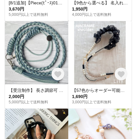
[8/1追加]【Piece(ﾋﾟｰｽ)01】スマホハンドストラップ ブラック シルバー モノトーン 個性的 モード カジュアル シック
【9色から選べる】 名入れタグ付き カラビナ ハンドストラップ｜パラコード編み｜シンプル｜カラフル｜おしゃれ
3,670円
1,950円
5,000円以上で送料無料
4,000円以上で送料無料
【受注制作】 長さ調節可 色が選べる 大人可愛い パラコードスマホショルダー ストラップ｜くすみカラー
【57色からオーダー可能】肩パールフリル 2way スマホショルダー 携帯ストラップ ハンドストラップ フルオーダー
2,000円
1,690円
5,000円以上で送料無料
3,000円以上で送料無料