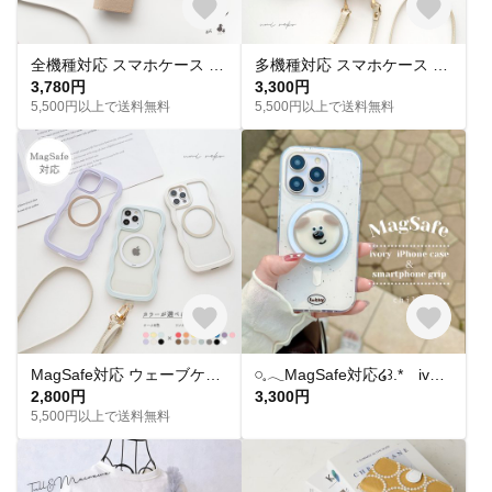
全機種対応 スマホケース 手帳型 ベルト付き 【 new シュリンクレザー 】 本革 スマホショルダー くすみカラー iPhone16 AS13K
多機種対応 スマホケース カラー リアケース 【 ベルト付き 2つ折り カードケース 名入れ 】 スマホショルダー スタンド機能 落下防止 くすみカラー JE12U
3,780円
3,300円
5,500円以上で送料無料
5,500円以上で送料無料
MagSafe対応 ウェーブケース 【 MagSafeリング 名入れ 】 スマホショルダー スマホケース マグセーフ iPhone パーツ付 OS48U
𓏸𓈒𓂃MagSafe対応໒꒱.* ivory iPhoneケース ＆ スマホグリップ〖いぬ〗
2,800円
3,300円
5,500円以上で送料無料