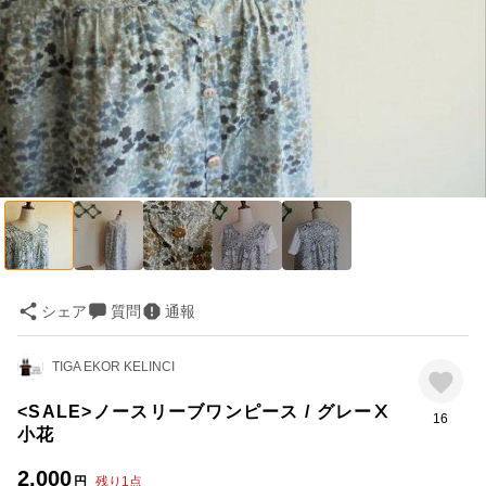
シェア
質問
通報
TIGA EKOR KELINCI
<SALE>ノースリーブワンピース / グレーⅩ
16
小花
2,000
円
残り
1
点