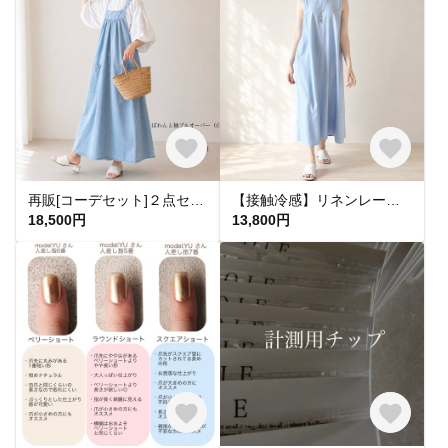
再販[コーデセット]２点セット 丈が選べる ライトブルーのジャンパースカート➕ぽわんと袖プルオーバー デニムジャンパースカート
【接触冷感】リネンレーヨン ノースリーブワンピース（ライトブルー）丈が選べる（120cm 125cm）前後2way
18,500円
13,800円