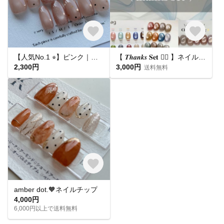
【人気No.1 ⭐︎】ピンク｜ドット マグネットネイル フラッシュマグ ちゅるん うるうる｜ピンクベージュ 桜｜シンプル 大人可愛い オフィス 肌馴染み 春夏 ブライダル 平爪 ショート ネイルチップ
【 𝑻𝒉𝒂𝒏𝒌𝒔 𝐒𝐞𝐭 ❤️‍🔥 】ネイルチップ お得セット🛒
2,300円
3,000円
送料無料
amber dot.🧡ネイルチップ
4,000円
6,000円以上で送料無料