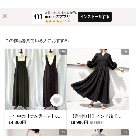
お買いものがもっとお得に
minneのアプリ
インストールする
3
万件以上
この作品を見ている人におすすめ
PR
PR
一年中の【丈が選べる】03テンセル黒 前後2wayジャンパースカート スクエアネック Vネック マキシ丈 着痩せ 美ライン
【送料無料】インド綿【軽い・涼しい】エレガントなビクトリア・ワンピース〈インナーワンピース付き／丈が選べる〉
14,800円
16,900円
送料無料
PR
PR