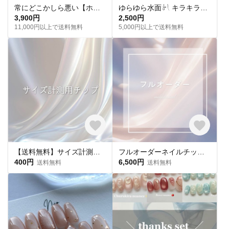
常にどこかしら悪い【ホワイト】ekot Tシャツ <イラスト：タカ（笹川ラメ子）>
ゆらゆら水面𓍯 キラキラサマーネイル˖ ࣪｡✧
3,900円
2,500円
11,000円以上で送料無料
5,000円以上で送料無料
【送料無料】サイズ計測用チップ
フルオーダーネイルチップ購入ページ
400円
6,500円
送料無料
送料無料