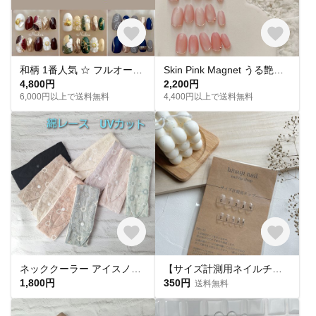
和柄 1番人気 ‪☆ フルオーダー 成人式ネイル 卒業式 入学式 振袖 和装 結婚式 浴衣 うねうねネイル ミラーネイル ネイルチップ トレンドネイル 成人式ネイルチップ マグネットネイル 和柄 お花
Skin Pink Magnet うる艶 スキンカラーピンクマグネットネイル ネイルチップ
4,800円
2,200円
6,000円以上で送料無料
4,400円以上で送料無料
ネッククーラー アイスノン首元ひんやり氷結ベルト用 綿レースマーガレット✕ UVカット
【サイズ計測用ネイルチップ】
1,800円
350円
送料無料