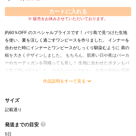
カートに入れる
※ 販売をお休みさせていただいております。
約60％OFF のスペシャルプライスです！ バリ島で見つけた生地
を使い、夏を涼しく過ごすワンピースを作りました。 インナーを
合わせた時にインナーとワンピースがしっくり馴染むように 肩の
幅を大きくデザインしました。 もちろん、肌寒い日や夜はパーカ
ーやカーディガンを羽織っても良し！ 生地に合わせたボタンもバ
リ島で買い付けました。小さなパーツですが、 生地の色味や雰囲
気に合わせて選んでいます。 少し着丈が短いので、パンツなどを
作品説明をすべて見る
合わせてカジュアルに着こなすこともできます。 ナチュラルで上
品な雰囲気の落ち着いた色調の花柄です。ボタンはブラウン系の
サイズ
シェルボタンです。 ロングのカーディガンを合わせたら女性らし
さがグッと上がりますね。 素材：コットン サイズ（平置きの状
記載通り
態） 肩幅：38 胸回り：66 腰回り：67 裾回り：67 着丈：85
発送までの目安
5日