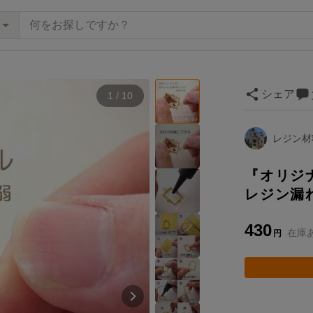
シェア
1 / 10
レジン材料
『オリジ
レジン漏
430
在庫
円