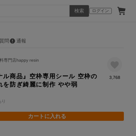
検索
ログイン
質問
通報
専門店happy resin
ナル商品』空枠専用シール 空枠の
3,768
れを防ぎ綺麗に制作 やや弱
あり
カートに入れる