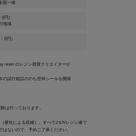
全国一律
：
0
円）
の地域
：
0
円）
い（硬化による収縮）、すべてのUVレジン液で