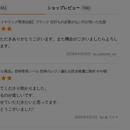
ショップレビュー
651
7391
・イヤリング専用台紙】ブラック 目打ちの必要がない穴が空いた丸型
いただきありがとうございます。また機会がございましたらよろし
します。
2026年4月28日
by
yukumo_rin_
ル商品』空枠専用シール 空枠のレジン漏れを防ぎ綺麗に制作 やや弱
てくださり助かりました。

るのが楽しいです。

せていただきたいと思ってます。

とうございました!
2026年3月3日
by
あつママ