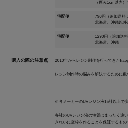
（厚み1cm以内）
宅配便
790
円
（
追加送料
北海道、沖縄以外
宅配便
1290
円
（
追加送料
北海道、沖縄
購入の際の注意点
各社のUVレジン液の性質はまったく違