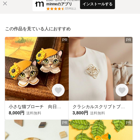
minneのアプリ
インストールする
3
万件以上
この作品を見ている人におすすめ
PR
PR
小さな猫ブローチ 向日葵帽子の豆ねこちゃん キジトラ猫 ゴッホ≪ひまわり≫ 【受注制作・猫好きさんへのギフトにも】
クラシカルスクリプトブローチ アンティーク調ゴールド｜上品なギフト【ebro20】
8,000円
3,800円
送料無料
送料無料
PR
PR