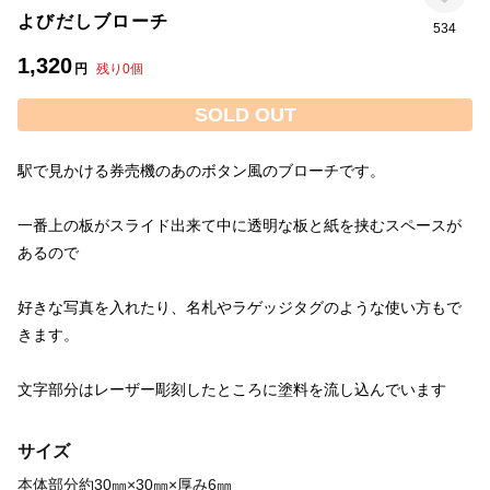
よびだしブローチ
534
1,320
円
残り
0
個
SOLD OUT
一番上の板がスライド出来て中に透明な板と紙を挟むスペースが
好きな写真を入れたり、名札やラゲッジタグのような使い方もで
文字部分はレーザー彫刻したところに塗料を流し込んでいます
サイズ
本体部分約30㎜×30㎜×厚み6㎜