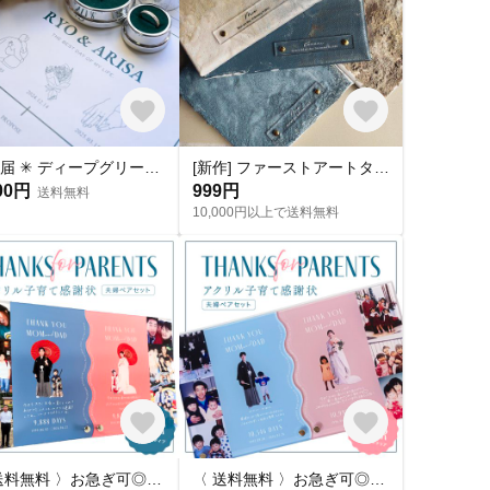
婚姻届 ✳︎ ディープグリーン 名入れ シンプル おしゃれ 指輪 プロポーズ 結婚 ［お名前・記念日をお入れします◎］［役所へ提出できる婚姻届］
[新作] ファーストアートタグ クリアタグ アクリルタグ フィンガーアートタグ アートタグ
00円
999円
送料無料
10,000円以上で送料無料
〈 送料無料 〉お急ぎ可◎｜クリアうねうね⌇アクリル子育て感謝状｜夫婦ペアセット｜手描きメッセージ&思い出写真｜ウェーブデザイン｜アクリル
〈 送料無料 〉お急ぎ可◎｜ノンクリアうねうね⌇アクリル子育て感謝状｜夫婦ペアセット｜手描きメッセージ&思い出写真｜ウェーブデザイン｜アクリル