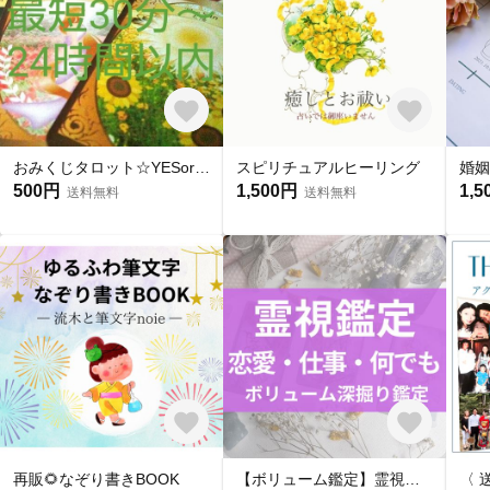
おみくじタロット☆YESorNO☆二者択一
スピリチュアルヒーリング
500円
1,500円
1,5
送料無料
送料無料
再販🌻なぞり書きBOOK
【ボリューム鑑定】霊視タロット占い｜霊感×タロットで運命を読み解く