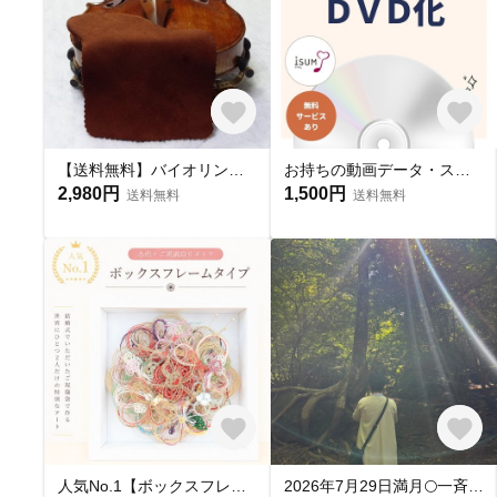
【送料無料】バイオリン用あご当てカバー／茶 ガルネリモデル用
お持ちの動画データ・スマホのムービー・パワーポイントからDVD作成/ 結婚式 プロフィールムービー オープニングムービー
2,980円
1,500円
送料無料
送料無料
人気No.1【ボックスフレームタイプ】水引アート✾ご祝儀袋リメイク✾結婚式の思い出を世界に一つだけの特別なアートへ♪
2026年7月29日満月🌕一斉ヒーリング🌈✨