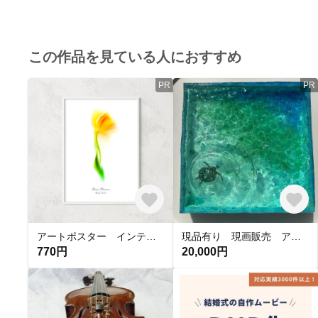
この作品を見ている人におすすめ
PR
PR
アートポスター インテリアポスター チューリップ 優雅 メッセージ変更OK 名入れ 2L A4 A3 A2 0005
現品有り 現画販売 アートパネル 水面 NO.64 ホヌと波紋の海20×20cm 濵村裕二
770円
20,000円