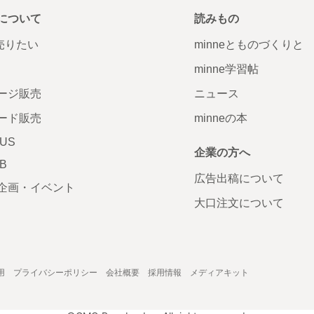
について
読みもの
で売りたい
minneとものづくりと
minne学習帖
ージ販売
ニュース
ード販売
minneの本
LUS
企業の方へ
AB
広告出稿について
企画・イベント
大口注文について
用
プライバシーポリシー
会社概要
採用情報
メディアキット