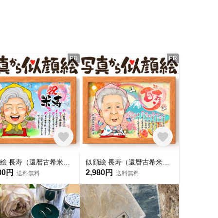
PR
PR
似顔絵 長寿（還暦古希米寿）・名前ポエム・空に舞う桜 【画風→GSP】
似顔絵 長寿（還暦古希米寿）・ 名前ポエム・ 鞠と扇子 【画風→GSP】
80円
2,980円
送料無料
送料無料