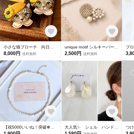
小さな猫ブローチ 向日葵帽子の豆ねこちゃん キジトラ猫 ゴッホ≪ひまわり≫ 【受注制作・猫好きさんへのギフトにも】
unique motif シルキーパールとクロッシェのブローチ〈heart〉 powder brown
8,000円
2,500円
3,8
送料無料
送料無料
【祝5000いいね！突破✻】淡水パールネックレス
大人気✨ シェル ハンドメイド ピアス イヤリング チタンピアス 樹脂ピアス 夏ピアス シンプル
1,900円
1,580円
3,9