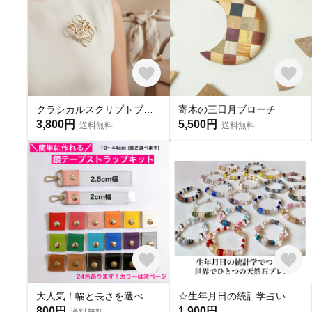
クラシカルスクリプトブローチ アンティーク調ゴールド｜上品なギフト【ebro20】
寄木の三日月ブローチ
3,800円
5,500円
送料無料
送料無料
大人気！幅と長さを選べる銀テープストラップキット
☆生年月日の統計学占いから作る世界にひとつのパワーストーンブレスレット☆
800円
1,900円