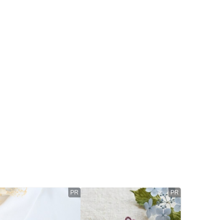
PR
PR