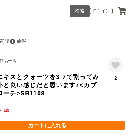
検索
ログイン
質問
通報
作品一覧
エキスとクォーツを3:7で割ってみ
2
外と良い感じだと思います♪<カブ
ーチ>SB1108
り
1
点
カートに入れる