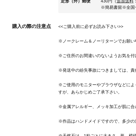
定形（外）郵便
430
円
（
追加送料
※簡易書留※全国
購入の際の注意点
※ご使用のモニターやブラウザなどによ
※天然石は、1粒ごとに大きさ、形、模