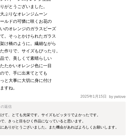
りがとうございました。

大ぶりなオレンジムーン

ールドの可憐に咲くお花の

いのオレンジのガラスビーズ

て。そっとかけられたガラス

架け橋のように。繊細ながら

た作りで、サイズもぴったり。 

品で、美しくて素晴らしい 

たたかいオレンジ色に一目

ので、手に出来てとても

っと大事に大切に身に付け

きますね。
2025年1月15日
by
ywlove
らの返信
頂けて、とても光栄です。サイズもピッタリでよかったです。

ので、きっと目をひく作品になっていると思います。

誠にありがとうございました。また機会があればよろしくお願いします。