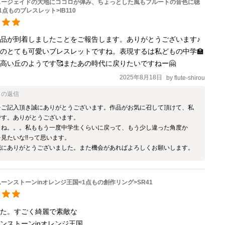
ュージェイドの大地にココロが弾み、ちょっとした風もフルートの音色に聴
1点ものブレスレット>IB110
品が到着しましたことをご報告します。ありがとうございます♪
のとても可愛いブレスレットですね。表現するは私どもの中学🏫
高い丘のようです🥰またあの時代に戻りたいですねー🤗
2025年8月18日
by
flute-shirou
らの返信
をご記入頂き誠にありがとうございます。作品がお気に召して頂けて、私
す。ありがとうございます。

よね。。。私ももう一度中学生くらいに戻って、もう少し違った角度か
見たいな!!って思います。

誠にありがとうございました。また機会があればよろしくお願いします。
ーンストーンinオレンジ王国<1点もの創作リング>SR41
た。すごく綺麗で素敵な 

ンストーンinオレンジ王国
