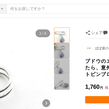
シェア
1 / 4
ぼぼ屋の
ブドウの
たら、意
トピンブロ
1,760
残
円