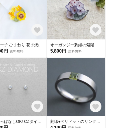
ブローチ ひまわり 花 北欧 穴開けたくない マグネット 夏
オーガンジー刺繡の紫陽花ブローチ あじさい 花アクセサリー 梅雨 ギフト
00円
5,800円
送料無料
送料無料
つけっぱなしOK! CZダイヤ スタッドピアス ハート&キューピッド 金属アレルギー対応 サージカルステンレス スキンピアス スキンジュエリー 繊細 華奢 シンプル 定番
刻印♦︎ペリドットのリング♦︎天然石♦誕生石♦サージカルステンレス【square】
80円
4,100円