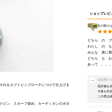
ショップレビ
私の騎士は
どちら　の　ブ
わたし　の　も
みんな　身に着
どちら　も　お
あって　。。
ぼぼ屋
か
それをカブトピンブローチにつけて仕上げま
高評価を頂
今後も作品
この度は
ドピン、スカーフ留め、カーディガンのボタ