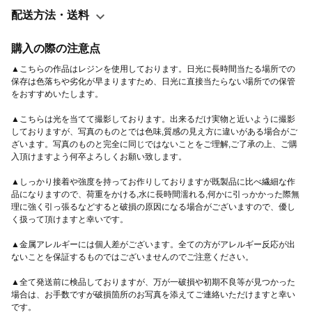
くださいませ ・真鍮ﾒｯｷﾁｪｰﾝ 50cm +ｱｼﾞｬｽﾀｰ5cm ・ﾆｯｹﾙﾌﾘｰﾒｯｷﾁｪｰ
配送方法・送料
ﾝ 50cm +ｱｼﾞｬｽﾀｰ5cm ・ワックスコード 50cm +ｱｼﾞｬｽﾀｰ5cm ⚠️こ
ちらの金具にはニッケルメッキ加工が施されております。アレル
購入の際の注意点
ギー等お持ちの方はご注意くださいませ。 +++ーーーーーーーー
▲こちらの作品はレジンを使用しております。日光に長時間当たる場所での
ーーーーーーーー+++ 全て発送前に検品しておりますが、万が一
保存は色落ちや劣化が早まりますため、日光に直接当たらない場所での保管
をおすすめいたします。
破損や初期不良等が見つかった場合は、お手数ですがご連絡いた
だけますと幸いです。 他に不明点やお気付きの点がございました
▲こちらは光を当てて撮影しております。出来るだけ実物と近いように撮影
しておりますが、写真のものとでは色味,質感の見え方に違いがある場合がご
ら、お気軽にメッセージにてご連絡くださいませ。 よろしくお願
ざいます。写真のものと完全に同じではないことをご理解,ご了承の上、ご購
い致します(*´꒳`*) 〈検索用タグ〉 #アレルギー対応 #ネックレス #
入頂けますよう何卒よろしくお願い致します。
真鍮 #ニッケルフリー #ワックスコード #選べる #大人可愛い #大
▲しっかり接着や強度を持ってお作りしておりますが既製品に比べ繊細な作
人可愛い #大ぶり #個性的 #ワイヤー #ワイヤーフラワー #レジン
品になりますので、荷重をかける,水に長時間濡れる,何かに引っかかった際無
#ゴールド #シルバー #クリスマス #クリスマスラッピング #ラッ
理に強く引っ張るなどすると破損の原因になる場合がございますので、優し
ピング #ギフト #クリスマスオーナメント #オーナメントボール #
く扱って頂けますと幸いです。
星 #レディース #メンズ
▲金属アレルギーには個人差がございます。全ての方がアレルギー反応が出
ないことを保証するものではございませんのでご注意ください。
▲全て発送前に検品しておりますが、万が一破損や初期不良等が見つかった
場合は、お手数ですが破損箇所のお写真を添えてご連絡いただけますと幸い
です。