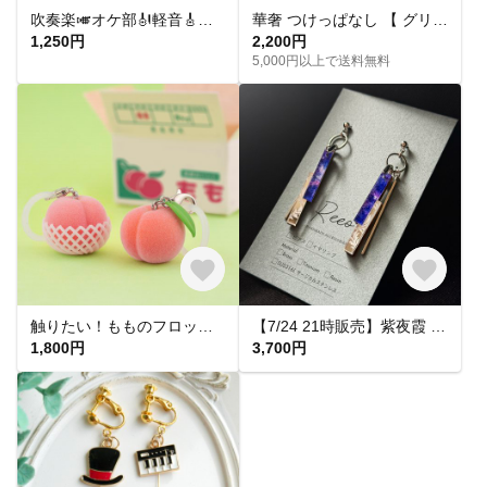
吹奏楽🎺オケ部🎻軽音🎸合唱🎶楽器大好きなあなたに🎹パート譜キーホルダー🎼 ☆受注製作☆名入れ可、ギフトにも(青春応援、音楽、音符、ブラバン、ピアノ)
華奢 つけっぱなし 【 グリッターネックレス 】きらきら シンプル 水濡れ OK＊ゴールド シルバー ピンクゴールド 金アレ対応 オールシーズン プレゼント 夏
1,250円
2,200円
5,000円以上で送料無料
触りたい！もものフロッキーチャーム
【7/24 21時販売】紫夜霞 SHIYAKA ピアス【大人 モード 紫 青 アクリルピアス 軽い 揺れる シンプル】
1,800円
3,700円