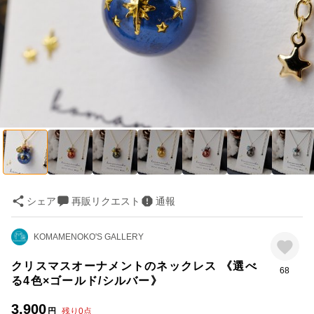
シェア
再販リクエスト
通報
KOMAMENOKO'S GALLERY
クリスマスオーナメントのネックレス 《選べ
68
る4色×ゴールド/シルバー》
3,900
円
残り
0
点