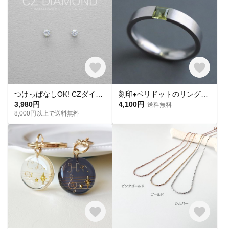
つけっぱなしOK! CZダイヤ スタッドピアス ハート&キューピッド 金属アレルギー対応 サージカルステンレス スキンピアス スキンジュエリー 繊細 華奢 シンプル 定番
刻印♦︎ペリドットのリング♦︎天然石♦誕生石♦サージカルステンレス【square】
3,980円
4,100円
送料無料
8,000円以上で送料無料