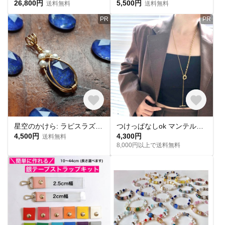
26,800円
5,500円
送料無料
送料無料
PR
PR
星空のかけら: ラピスラズリとシェルパールの煌めき＊ペンダントトップ＊シルバーに変更可！
つけっぱなしok マンテル ロングネックレス ネックレス サージカルステンレス 金属アレルギー対応 プチギフト ロング メンズ シルバー ギフト 夏 ゴールド チェーン Y字 韓国 重ね付け
4,500円
4,300円
送料無料
8,000円以上で送料無料