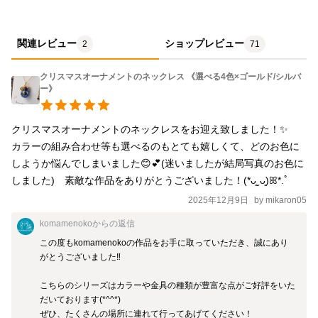
関連レビュー
ショップレビュー
2
71
クリスマスオーナメントのネックレス 《選べる4色×ゴールド/シルバ
ー》
クリスマスオーナメントのネックレスをお迎え致しました！✨

カラーの組み合わせ等も選べるのもとても嬉しくて、どのお色に
しようか悩んでしまいました😊💕(迷いましたが結局写真のお色に
しました)　素敵な作品をありがとうございました！‪(*ᴗ͈ˬᴗ͈)ꕤ*.ﾟ
2025年12月9日
by
mikaron05
komamenoko
からの返信
この度もkomamenokoの作品をお手に取っていただき、誠にあり
がとうございました‼︎

こちらのシリーズはカラーや金具の種類が豊富な点がご好評をいた
だいております(*^^*)

ぜひ、たくさんの場所に連れて行ってあげてください！
