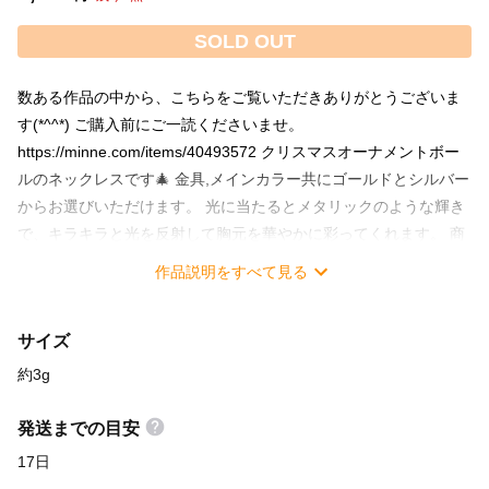
SOLD OUT
数ある作品の中から、こちらをご覧いただきありがとうございま
す(*^^*) ご購入前にご一読くださいませ。
https://minne.com/items/40493572 クリスマスオーナメントボー
ルのネックレスです🎄 金具,メインカラー共にゴールドとシルバー
からお選びいただけます。 光に当たるとメタリックのような輝き
で、キラキラと光を反射して胸元を華やかに彩ってくれます。 商
品写真より金具&メインカラーとオーナメントボールのお色をご覧
作品説明をすべて見る
いただき、購入選択画面にてお好みのものをお選びくださいま
せ。 こちらの作品につきまして、一部パーツ部分はご注文を頂い
サイズ
てからの制作になりますため、発送までのお日にちを【17日】に
設定させていただいております。 進捗情報はSNS(X:旧Twitter)に
約3g
てできる限り発信させていただきますので、ぜひ当アカウントを
フォローしてお待ちいただけますと幸いです(*^^*) +++ーーーーー
発送までの目安
ーーーーーーーーーーー+++ ○サイズ：約30mm(金具を除く) ○重
17日
さ：約3g(金具を除く) ○金具：選択画面よりお好みの金具をお選び