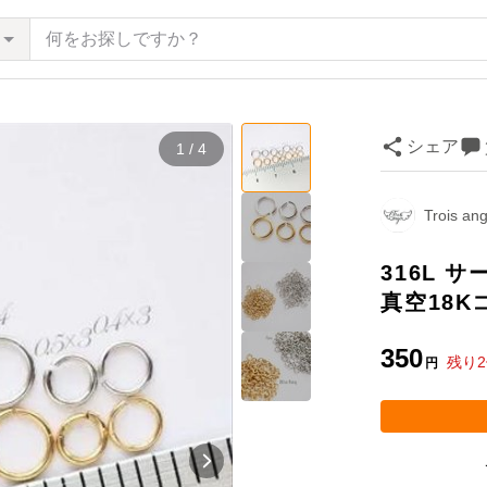
シェア
1 / 4
Trois an
316L 
真空18K
350
残り
2
円