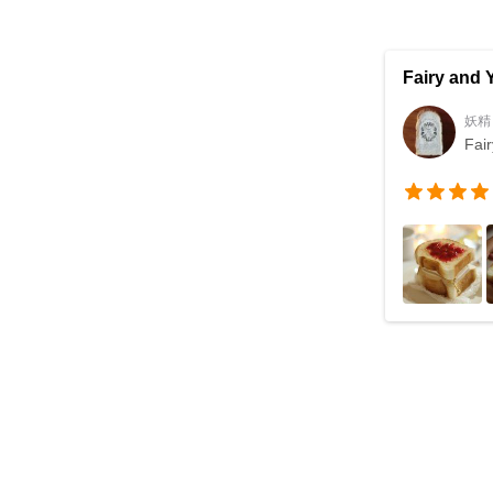
Fairy and 
妖精
Fai