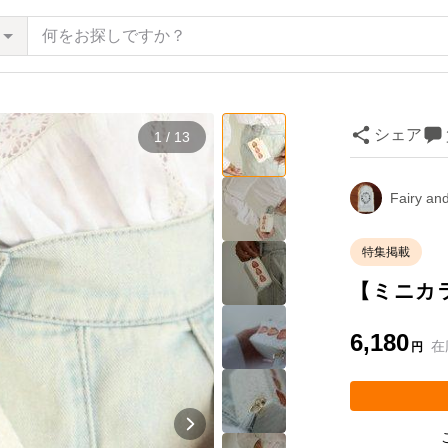
シェア
1 / 13
Fairy an
特集掲載
【ミニカ
6,180
在
円