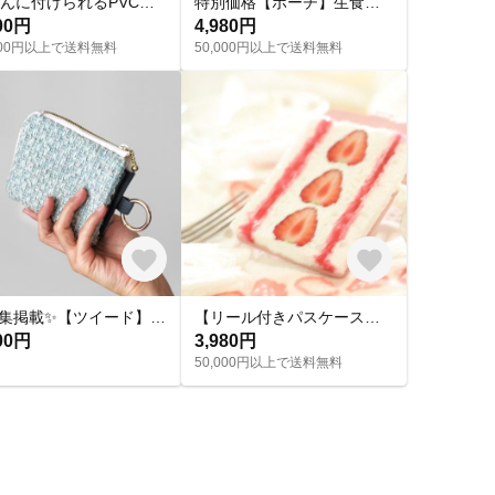
かばんに付けられるPVCコインケース（透明/オーロラ/ホワイト）マルチポーチ/ICカードケース/小銭入れ/パスケース/コンパクト/名刺入れ/アクセサリーポーチ/小物入れ/ミニポーチ/旅行に◎
特別価格【ポーチ】生食パン
00円
4,980円
,000円以上で送料無料
50,000円以上で送料無料
✨特集掲載✨【ツイード】カラビナ付きミニウォレットポーチ｜ミントブルー｜ミニ財布 コンパクト財布 ミニポーチ｜L字ファスナー 薄型 海 青 旅行 遠出 夏まつり フェス カジュアル 尾州
【リール付きパスケース】苺サンドイッチ
00円
3,980円
50,000円以上で送料無料