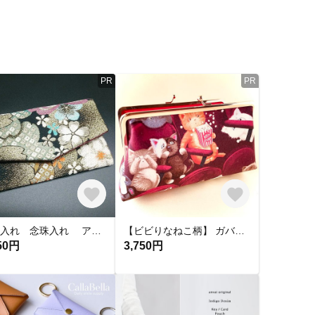
PR
PR
数珠入れ 念珠入れ アクセサリーケース ピルケース 小物入れ 高級袋帯 リメイク
【ビビりなねこ柄】 ガバっ！と開くがま口ポーチ ・ 化粧ポーチ ・大き目ペンケース（ USAコットン）
50円
3,750円