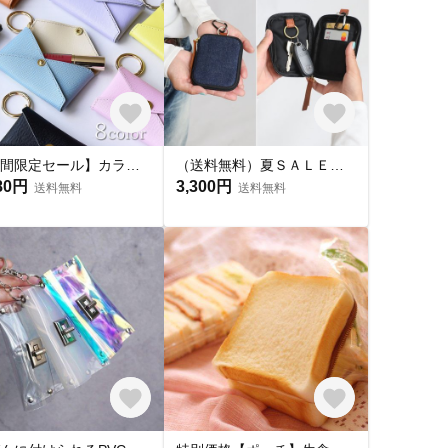
【期間限定セール】カラビナ付きミニポーチ 本革 サフィアーノレザー マルチケース リップケース カードケース イヤホンケース カラビナ付きポーチ 小物収納 ギフト 特集掲載
（送料無料）夏ＳＡＬＥ 厚地インディゴデニム キーケース カードケース キーリング 牛革レザー クッション入 ポーチ S01
80円
3,300円
送料無料
送料無料