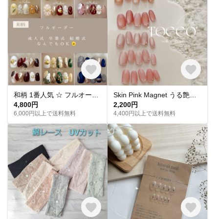
和柄 1番人気 ‪☆ フルオーダー 成人式ネイル 卒業式 入学式 振袖 和装 結婚式 浴衣 うねうねネイル ミラーネイル ネイルチップ トレンドネイル 成人式ネイルチップ マグネットネイル 和柄 お花
Skin Pink Magnet うる艶 スキンカラーピンクマグネットネイル ネイルチップ
4,800円
2,200円
6,000円以上で送料無料
4,400円以上で送料無料