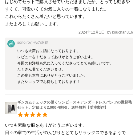
はじめてセットで購入させていただきましたが、とっても動きや
少しで、本当に、うっすら起毛しているのかな？くらいの感じで
すくて、可愛いくてお気に入りの一着になりました。

す。 ーーーーーーーーーー 着心地について 袖口に伸び縮みする
これからたくさん着たいと思っています。

リブを付けたので腕まくりがピタッと止まります。 クシュっと程
またよろしくお願いします。
よいボリューム袖がかわいいです。 背中の開きで脱ぎ着しやすく
2024年12月1日
by
kouchan816
なりました。 菊の模様にカットが入った貝ボタンを使用していま
sonoiro
からの返信
す。 背中の切り替え下にはタックを入れて、身幅が広めのゆった
いつも大変お世話になっております。

りタイプ。 ほんのりドロップショルダーでオーバーサイズ感がか
レビューをくださってありがとうございます。

っこ良く仕上がっています。 両サイドにシームポケットあり。 *
今回のお洋服も気に入ってくださってとても嬉しいです。

サイズ* （フリーサイズ） 身幅 60㎝ 着丈 105㎝ 袖
たくさん着てくださいませ。

丈 48㎝ 裄丈 74㎝ 平置きした状態で測ったもの
この度も本当にありがとうございました。

またショップでお待ちしております！
です。多少の誤差はご容赦ください。 *素材* 本
体 リネン55% コットン45% 袖のリブニッ
ト コットン95% ポリウレタン5% ーーーーーーーーー ◎アン
ギンガムチェックの働くワンピース＋アンダードレスパンツの微起毛
ダードレスパンツ◎ 黒のピーチ起毛コットンで作ったアンダード
セット。定価より2,000円割引。送料無料【受注製作】
レスパンツです。 桃肌のように短く起毛した薄手の生地。とても
軽くて柔らかい手触りです。 薄手ですので寒い時は中にタイツな
いつも素敵な服をありがとうございます。

どを重ね履きしてくださいね。 肌に優しくゆったり履きやすく、
日々の家での生活がのんびりととてもリラックスできるようで
しかもかわいいシルエット。 ウエストには柔らかいゴムを2本入