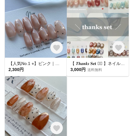
【人気No.1 ⭐︎】ピンク｜ドット マグネットネイル フラッシュマグ ちゅるん うるうる｜ピンクベージュ 桜｜シンプル 大人可愛い オフィス 肌馴染み 春夏 ブライダル 平爪 ショート ネイルチップ
【 𝑻𝒉𝒂𝒏𝒌𝒔 𝐒𝐞𝐭 ❤️‍🔥 】ネイルチップ お得セット🛒
2,300円
3,000円
送料無料