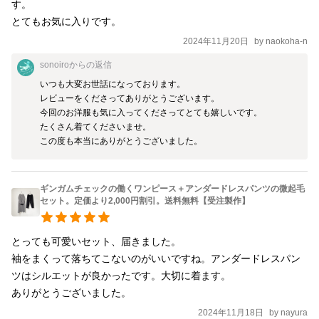
す。

れています。 ゴム調整口が背中側にあります。 お腹周りをゆった
とてもお気に入りです。
り包み込むように深い股上。 ワンピースの中に履いた時にバラン
2024年11月20日
by
naokoha-n
スが良く見えるように、膝下は少しだけ絞って。 ロールアップし
sonoiro
からの返信
た裾がほどけて落ちてこない、絶妙な裾幅です。 後ろにパッチポ
いつも大変お世話になっております。

ケットをひとつ付けました。 ヒップ110㎝のゆったりタイプです
レビューをくださってありがとうございます。

ので、中にタイツなど履いていただくと更に暖かくお過ごしいた
今回のお洋服も気に入ってくださってとても嬉しいです。

だけす。 アンダードレスパンツと名付けたほどですから、ワンピ
たくさん着てくださいませ。

ースやスカートの下に履いていただくことを想定していますが、
この度も本当にありがとうございました。
ご活用方法は自由です。 透け感はありません。 *サイズ* フリー
サイズ ウエスト 60cm～90㎝ ヒップ 110㎝
ギンガムチェックの働くワンピース＋アンダードレスパンツの微起毛
わたり幅 35㎝ 総丈 100㎝（ゴムを含
セット。定価より2,000円割引。送料無料【受注製作】
む一番上から測って） 股下 70㎝ *素材* コットン
100％ ウエスト背中側にゴムの交換口があります。 ーーーーー
とっても可愛いセット、届きました。

ーーーーー 写真の人物は身長160㎝です。 *お手入れ* ワンピー
袖をまくって落ちてこないのがいいですね。アンダードレスパン
ス・パンツ共にお洗濯の際は裏返してネットに入れて洗濯機で洗
ツはシルエットが良かったです。大切に着ます。

っていただけます。
ありがとうございました。
2024年11月18日
by
nayura