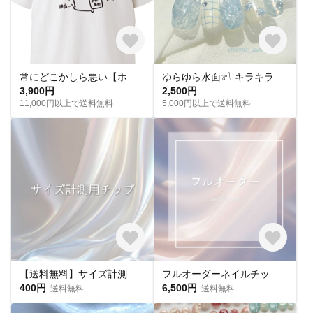
常にどこかしら悪い【ホワイト】ekot Tシャツ <イラスト：タカ（笹川ラメ子）>
ゆらゆら水面𓍯 キラキラサマーネイル˖ ࣪｡✧
3,900円
2,500円
11,000円以上で送料無料
5,000円以上で送料無料
【送料無料】サイズ計測用チップ
フルオーダーネイルチップ購入ページ
400円
6,500円
送料無料
送料無料