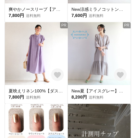
爽やかノースリーブ【アイスブルー】ヘリンボーン柄ハーフリネンロングフレアワンピース♡
New涼感ミラノコットン【フレンチスリーブ】ゆったりコクーンワンピース｜綿100％・ひんやり・体型カバー・大人カジュアル
7,800円
7,600円
送料無料
送料無料
PR
PR
夏映えリネン100%【ダスティラベンダー】ゆったり体型カバー｜フレンチスリーブ 大人のAラインワンピース
New夏【アイスグレー】接触冷感ひんやりリネン100％Vネックフリルロングワンピース♥
7,800円
8,200円
送料無料
送料無料