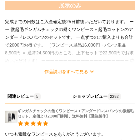
展示のみ
完成までの日数はご入金確定後25日前後いただいております。 ー
ー 微起毛ギンガムチェックの働くワンピース＋起毛コットンのア
ンダードレスパンツのセットです。 一点ずつのご購入よりも合計
で2000円お得です。 （ワンピース単品16,000円・パンツ単品
8,500円 ＝ 通常24,500円のところ、上下セットで22,500円でお求
めいただけます） ーーーーーーーーーーーーーーーーーーーー ◎
ギンガムチェックの働くワンピース◎ 袖口にリブニットが付い
作品説明をすべて見る
て、「さあ。働こう」と腕まくりする。働き者のワンピース。 使
い込んだような風合いのハーフリネン（綿麻）生地で作っていま
す。 最初からそこにあったような、暮らしにすぐに溶け込んでく
関連レビュー
ショップレビュー
5
2292
れそうなワンピースに仕上がりました。 ーーーーーーーーーー 使
用生地について コットン45％・リネン55％のハーフリネンをうっ
ギンガムチェックの働くワンピース＋アンダードレスパンツの微起毛
すら起毛させた中肉厚の生地。 モノトーンの小さいギンガムチェ
セット。定価より2,000円割引。送料無料【受注製作】
ックなので 大人テイストなカジュアルスタイルが完成します。 し
っかり安心感のある生地ですが、リネンのさっくりした手触りが
いつも素敵なワンピースをありがとうございます。

残っていて自然なシワも楽しんでいただけそう。 起毛感はほんの