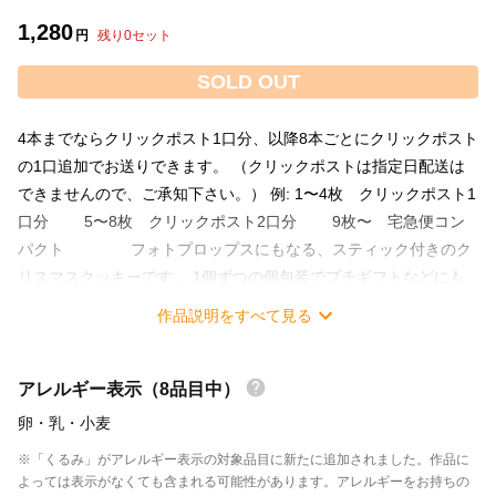
1,280
円
残り
0
セット
SOLD OUT
4本までならクリックポスト1口分、以降8本ごとにクリックポスト
の1口追加でお送りできます。 （クリックポストは指定日配送は
できませんので、ご承知下さい。） 例: 1〜4枚 クリックポスト1
口分 5〜8枚 クリックポスト2口分 9枚〜 宅急便コン
パクト フォトプロップスにもなる、スティック付きのク
リスマスクッキーです。 1個ずつの個包装でプチギフトなどにも
最適！ ※サンタとトナカイの2枚セットとなります。 写真の星ク
作品説明をすべて見る
ッキーは別売りです。 ◆原材料名 バター、小麦粉、砂糖、卵、竹
炭、塩、着色料 ◆サイズ◆ 約5㎝ ×6㎝（スティックを含む全長は
約14㎝） ◆賞味期限 製造日より4週間 ◆保存方法 高温多湿を
アレルギー表示（8品目中）
さけて常温にて保管 【発送について】 オーダーいただいてから製
卵
・乳
・小麦
造いたします。 〜＊〜＊〜＊〜＊〜＊〜＊〜＊〜＊〜 ●配送方
※「くるみ」がアレルギー表示の対象品目に新たに追加されました。作品に
法・お届け日について http://minne.com/items/17211878 ●ギフト
よっては表示がなくても含まれる可能性があります。アレルギーをお持ちの