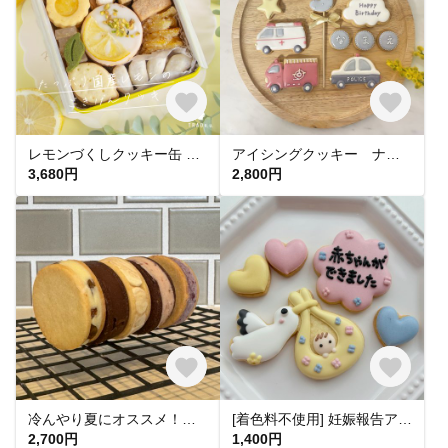
レモンづくしクッキー缶 アイシングクッキー ギフト 手土産 琥珀糖 レモンピール レモン ジャムサンド お中元 暑中お見舞い
アイシングクッキー ナチュラル くすみカラー くるま パトカー 救急車 消防車 緊急車両セット お誕生日 記念日 サプライズなどに(^^)
3,680円
2,800円
冷んやり夏にオススメ！バターサンド10個セット
[着色料不使用] 妊娠報告アイシングクッキー
2,700円
1,400円