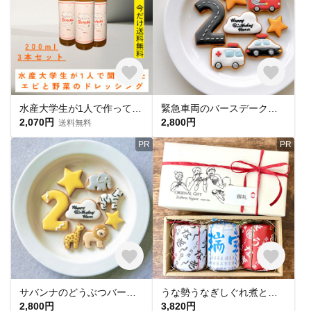
水産大学生が1人で作って感謝のエビと野菜のドレッシング【胡麻】200ml×3本セット
緊急車両のバースデークッキーセット【アイシングクッキー・名入れ・はたらくくるま・誕生日・記念日・車】
2,070円
2,800円
送料無料
PR
PR
サバンナのどうぶつバースデーアイシングクッキーセット(キリン・ゾウ・シマウマ・ライオン)
うな勢うなぎしぐれ煮と瑞宝あさりしぐれ煮と辛口うなぎしぐれ煮入りギフト
2,800円
3,820円