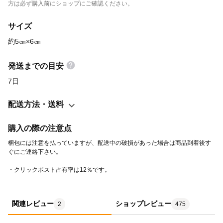
ラッピングについて https://minne.com/items/17327629
方は必ず購入前にショップにご確認ください。
サイズ
約5㎝×6㎝
発送までの目安
7日
配送方法・送料
購入の際の注意点
梱包には注意を払っていますが、配送中の破損があった場合は商品到着後す
・クリックポスト占有率は12％です。
関連レビュー
ショップレビュー
2
475