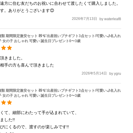
う遠方に住む友だちのお祝いに合わせて渡したくて購入しました。
す。ありがとうございます😊
2026年7月13日
by
waterleaf8
種類 期間限定激安セット 🧸🫧ᐝ出産祝いプチギフト3点セット/可愛い🌙名入れ
子 女の子 おしゃれ 可愛い 誕生日プレゼント0〜3歳
頂きました。

、相手の方も喜んで頂きました
2026年5月14日
by
ygru
種類 期間限定激安セット 🧸🫧ᐝ出産祝いプチギフト3点セット/可愛い🌙名入れ
子 女の子 おしゃれ 可愛い 誕生日プレゼント0〜3歳
くて、細部にわたって手が込まれていて、

した!!

びにくるので、渡すのが楽しみです!!
