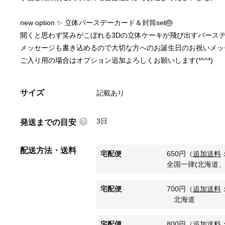
new option ✨ 立体パースデーカード＆封筒set🎂 
開くと思わず笑みがこぼれる3Dの立体ケーキが飛び出すバースデ
メッセージも書き込めるので大切な方へのお誕生日のお祝いメッ
ご入り用の場合はオプション追加よろしくお願いします(*^^*)
サイズ
記載あり
3日
発送までの目安
配送方法・送料
宅配便
650
円
（
追加送料
全国一律(北海道、
宅配便
700
円
（
追加送料
北海道
宅配便
800
円
（
追加送料