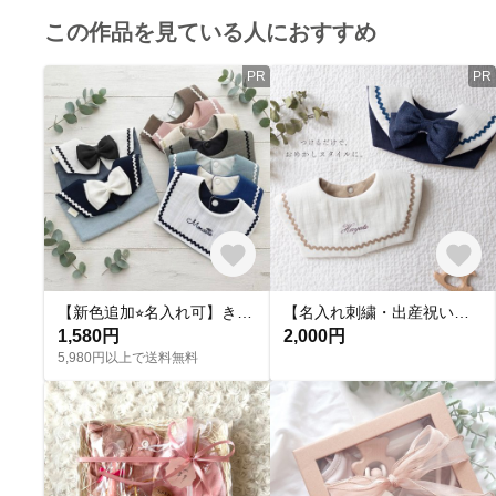
この作品を見ている人におすすめ
PR
PR
【新色追加⭐︎名入れ可】きれいめセーラースタイ⭐︎選べる刺繍/出産祝い/リボンスタイ/出産ギフト/名入れスタイ/お名前刺繍/マリン/男の子スタイ/女の子スタイ
【名入れ刺繍・出産祝いに人気】セーラー スタイ［人気No.1／ロングセラー］｜2way・リバーシブル｜おめかし・フォーマル｜夏のおでかけに｜omekashi sailor bib
1,580円
2,000円
5,980円以上で送料無料