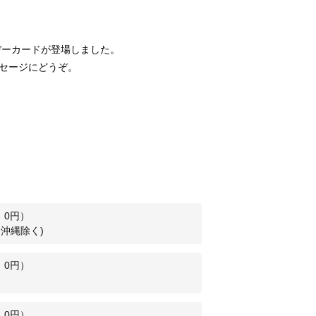
ーカードが登場しました。 
セージにどうぞ。 
：
0
円）
沖縄除く)
：
0
円）
：
0
円）