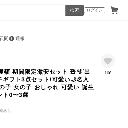
検索
ログイン
質問
通報
種類 期間限定激安セット 🧸🫧ᐝ出
166
ギフト3点セット/可愛い🌙名入
の子 女の子 おしゃれ 可愛い 誕生
ント0〜3歳
庫あり