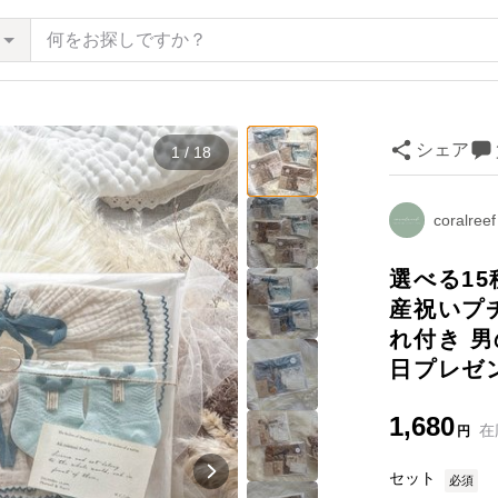
シェア
1 / 18
coralreef
選べる15
産祝いプチ
れ付き 男
日プレゼ
1,680
在
円
セット
必須