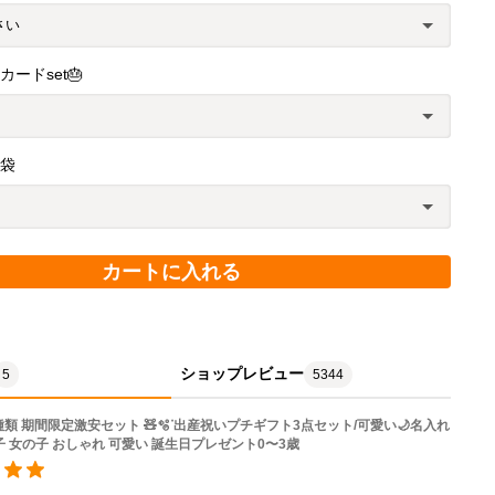
ードset🎂
紙袋
カートに入れる
ショップレビュー
5
5344
種類 期間限定激安セット 🧸🫧ᐝ出産祝いプチギフト3点セット/可愛い🌙名入れ
子 女の子 おしゃれ 可愛い 誕生日プレゼント0〜3歳