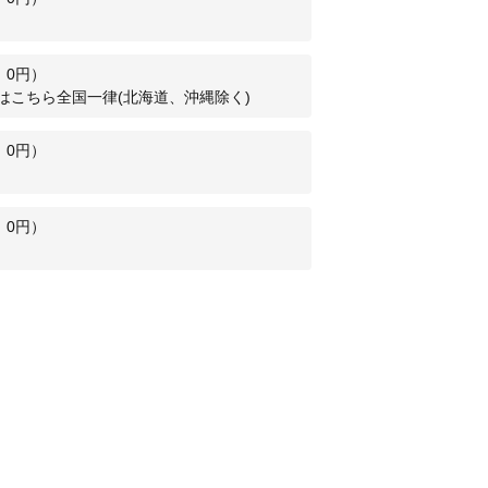
：
0
円）
はこちら全国一律(北海道、沖縄除く)
：
0
円）
：
0
円）