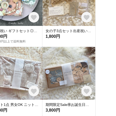
出産祝い ギフトセット◎プレゼント ベビーグッズ おもちゃ 歯固め 名前入り 玩具 木のおもちゃ 記念品 ラトル ベビーカー 抱っこ紐 ガラガラ お祝い 赤ちゃん 名入り 男の子 女の子
女の子3点セット出産祝い⸜❤︎⸝‍プチギフトかわいい/おしゃれ/
80円
1,800円
000円以上で送料無料
ラスト1点 男女OK ニットロンパース 帽子 お誕生日プレゼント 出産祝いSET ⸜❤︎⸝‍秋冬 おしゃれ/かわいい/
期間限定Sale🉐お誕生日プレゼント🎂ギフト🎁贈り物／名入れOK
80円
3,800円