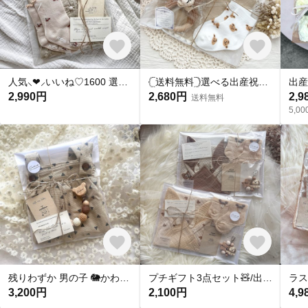
人気⸜❤︎⸝‍いいね♡1600 選べる女の子出産祝い3点set🐰🍒可愛い/おしゃれ/かわいい
𓊆送料無料𓊇選べる出産祝い🧸男の子ギフト🎁
2,990円
2,680円
2,9
送料無料
5,
残りわずか 男の子 🐘かわいい/おしゃれ/女の子/男女OK/誕生日プレゼント プチギフト
プチギフト3点セット🧸/出産祝い 誕生日プレゼント/かわいい/おしゃれ 0〜3歳
3,200円
2,100円
4,9