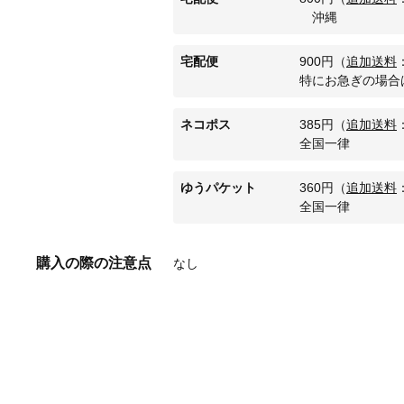
沖縄
宅配便
900
円
（
追加送料
特にお急ぎの場合
ネコポス
385
円
（
追加送料
全国一律
ゆうパケット
360
円
（
追加送料
全国一律
購入の際の注意点
なし