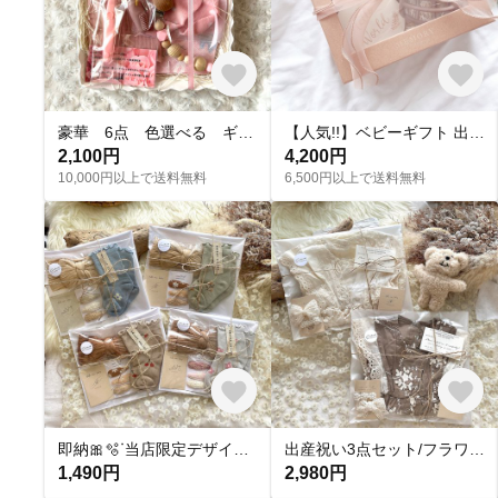
豪華 6点 色選べる ギフトセット 名入れ無料 おしゃれ ベビーギフト 出産祝いギフト 出産祝いギフトセット
【人気!!】ベビーギフト 出産祝い ギフトボックスset⋆⸜ ⚘ ⸝⋆
2,100円
4,200円
10,000円以上で送料無料
6,500円以上で送料無料
即納🎀🫧ᐝ当店限定デザイン🧦出産祝いプチギフト3点セット/可愛い🐇🌙ミモザ デイジー さくらんぼ
出産祝い3点セット/フラワー刺繍レースロンパース＋フラワーヘアピン2点/お誕生日祝い/撮影/かわいい/バースデーフォト
1,490円
2,980円