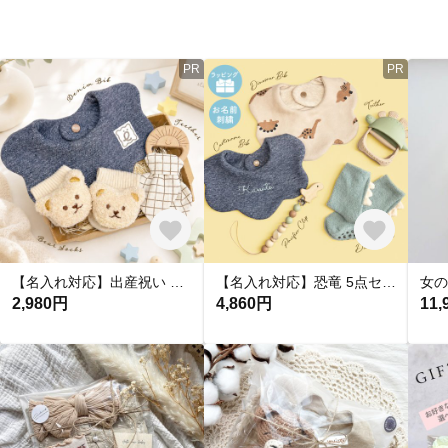
PR
PR
【名入れ対応】出産祝い 男の子 ギフトセット スタイ リボン付き 歯固め くまさんソックス 3点セット 女の子 ベビーギフト おしゃれ お名前刺繍
【名入れ対応】恐竜 5点セット 出産祝い 男の子 歯固め デニム調スタイ 恐竜靴下 おしゃぶりホルダー ベビーギフト ダイナソー
2,980円
4,860円
11,