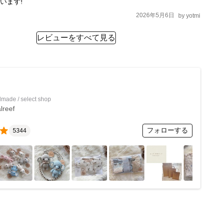
います!
2026年5月6日
by
yotmi
レビューをすべて見る
made / select shop
lreef
フォローする
5344