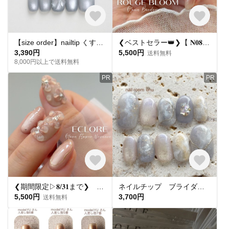
【size order】nailtip くすみブルーネイル リボンネイル クリアフレンチ フレンチネイル 韓国ネイル ガーリーネイル デートネイル ちゅるんネイル 前撮り 成人式 結婚式
❮ベストセラー👑❯【 𝐍𝟎𝟖𝟒 .*。】𝐑𝐨𝐮𝐠𝐞 𝐁𝐥𝐨𝐨𝐦
3,390円
5,500円
送料無料
8,000円以上で送料無料
PR
PR
❮期間限定▷𝟖/𝟑𝟏まで❯ 𝐍𝐄𝐖🔔【 𝐍𝟏𝟐𝟐 .*。】𝐄𝐜𝐥𝐨𝐫𝐞
ネイルチップ ブライダルネイル マグネットネイル
5,500円
3,700円
送料無料