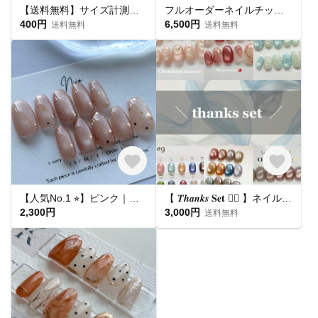
【送料無料】サイズ計測用チップ
フルオーダーネイルチップ購入ページ
400円
6,500円
送料無料
送料無料
【人気No.1 ⭐︎】ピンク｜ドット マグネットネイル フラッシュマグ ちゅるん うるうる｜ピンクベージュ 桜｜シンプル 大人可愛い オフィス 肌馴染み 春夏 ブライダル 平爪 ショート ネイルチップ
【 𝑻𝒉𝒂𝒏𝒌𝒔 𝐒𝐞𝐭 ❤️‍🔥 】ネイルチップ お得セット🛒
2,300円
3,000円
送料無料