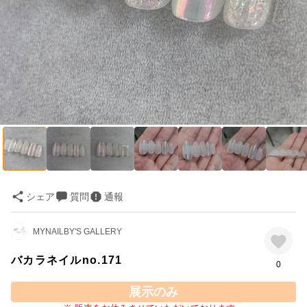
シェア
質問
通報
MYNAILBY'S GALLERY
バカラネイルno.171
0
展示のみ