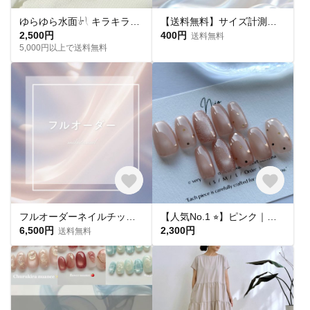
ゆらゆら水面𓍯 キラキラサマーネイル˖ ࣪｡✧
【送料無料】サイズ計測用チップ
2,500円
400円
送料無料
5,000円以上で送料無料
フルオーダーネイルチップ購入ページ
【人気No.1 ⭐︎】ピンク｜ドット マグネットネイル フラッシュマグ ちゅるん うるうる｜ピンクベージュ 桜｜シンプル 大人可愛い オフィス 肌馴染み 春夏 ブライダル 平爪 ショート ネイルチップ
6,500円
2,300円
送料無料