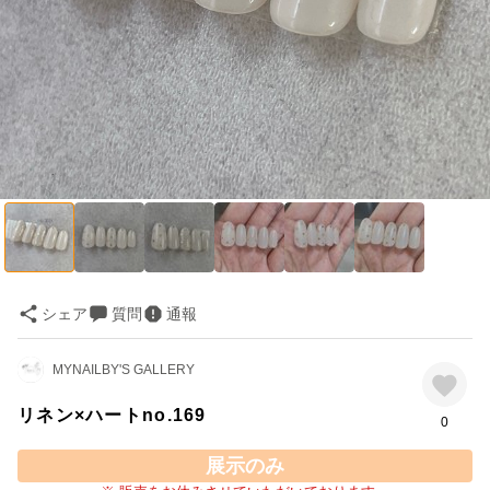
シェア
質問
通報
MYNAILBY'S GALLERY
リネン×ハートno.169
0
展示のみ