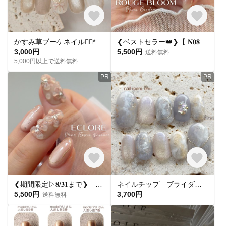
かすみ草ブーケネイル❁⃘*.ﾟ フラワーネイル ブライダル ウエディングno.76 soft bloom bouquet
❮ベストセラー👑❯【 𝐍𝟎𝟖𝟒 .*。】𝐑𝐨𝐮𝐠𝐞 𝐁𝐥𝐨𝐨𝐦
3,000円
5,500円
送料無料
5,000円以上で送料無料
PR
PR
❮期間限定▷𝟖/𝟑𝟏まで❯ 𝐍𝐄𝐖🔔【 𝐍𝟏𝟐𝟐 .*。】𝐄𝐜𝐥𝐨𝐫𝐞
ネイルチップ ブライダルネイル マグネットネイル
5,500円
3,700円
送料無料