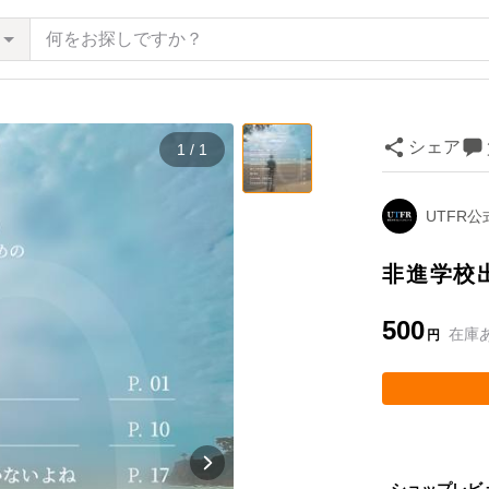
シェア
1 / 1
UTFR
非進学校
500
在庫
円