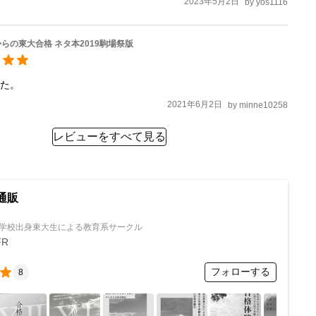
2023年5月2日
by
yos1116
らの東大合格 ネタ本2019駒場祭版
した。
2021年6月2日
by
minne10258
レビューをすべて見る
通販
学校出身東大生による教育系サークル
FR
フォローする
8