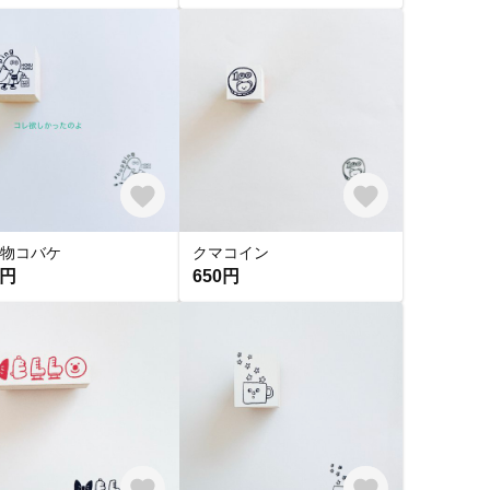
物コバケ
クマコイン
0円
650円