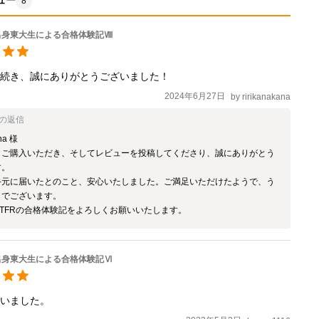
ュー
8
出身東大生による合格体験記Ⅷ
手続き、誠にありがとうございました！
2024年6月27日
by
ririkanakana
の返信
na 様

、ご購入いただき、そしてレビューを投稿してくださり、誠にありがとう
。

手元に届いたとのこと、安心いたしました。ご満足いただけたようで、う
でございます。

TFRの合格体験記をよろしくお願いいたします。
出身東大生による合格体験記Ⅵ
ざいました。