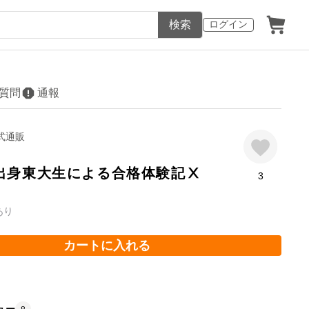
検索
ログイン
質問
通報
公式通販
出身東大生による合格体験記Ⅹ
3
あり
カートに入れる