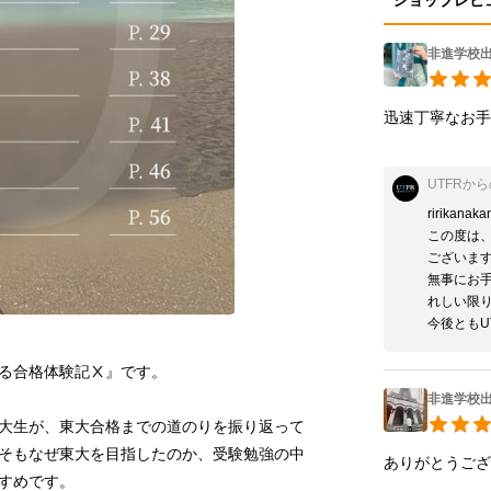
ショップレビ
非進学校
迅速丁寧なお
UTFR
から
ririkanaka
この度は
ございます
無事にお
れしい限り
今後ともU
よる合格体験記Ⅹ』です。
非進学校
大生が、東大合格までの道のりを振り返って
そもなぜ東大を目指したのか、受験勉強の中
ありがとうご
すめです。