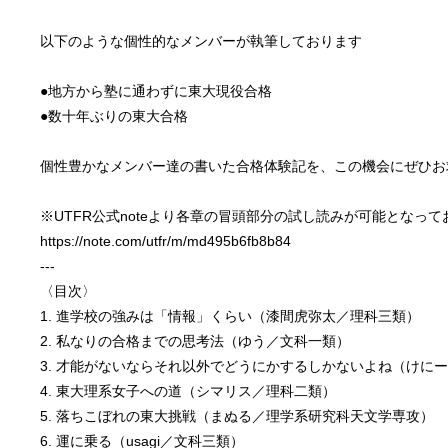
以下のような個性的なメンバーが執筆しております
●地方から塾に通わずに東大現役合格
●数十年ぶりの東大合格
個性豊かなメンバー達の書いた合格体験記を、この機会にぜひお
※UTFR公式noteより各章の冒頭部分の試し読みが可能となって
https://note.com/utfr/m/md495b6fb8b84
---
〈目次〉
1. 進学校の強みは「情報」くらい（漆間虎弥太／理科三類）
2. 私なりの合格までの思考法（ゆう／文科一類）
3. 才能がないならそれ以外でどうにかするしかないよね（けに
4. 東大理系女子への道（シマリス／理科二類）
5. 落ちこぼれの東大挑戦（まぬる／理学系研究科天文学専攻）
6. 運に乗る（usagi／文科三類）