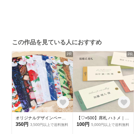
この作品を見ている人におすすめ
PR
PR
オリジナルデザインペーパーを使った、手づくり平袋★おすそわけ袋★4枚入★約A5サイズ
【♡×500】席札 ハトメ｜メッセージカード｜ウェディング席札
350円
100円
3,500円以上で送料無料
5,000円以上で送料無料