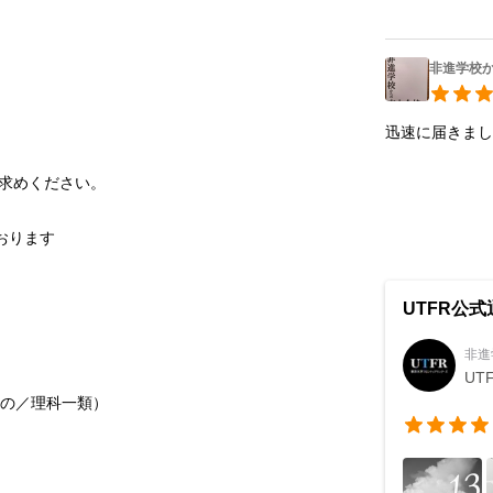
非進学校か
迅速に届きま
求めください。
おります
UTFR公式
非進
UT
ーの／理科一類）