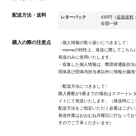
配送方法・送料
レターパック
430
円
（
追加送料
全国一律
購入の際の注意点
〈個人情報の取り扱いにつきまして〉
・minneの特性上、発送に際してこち
発送のみに使用いたします。
・収集した個人情報は、弊団体通販担当の
団体及び団体内担当者以外に情報が漏洩
〈配送方法につきまして〉
購入冊数が1冊までの場合はスマートレ
イトにて発送いたします。（発送時にこ
配送方法をご指定いただく必要はござい
発送作業はおおむね月曜日に行なってお
すのでご了承くださいませ）