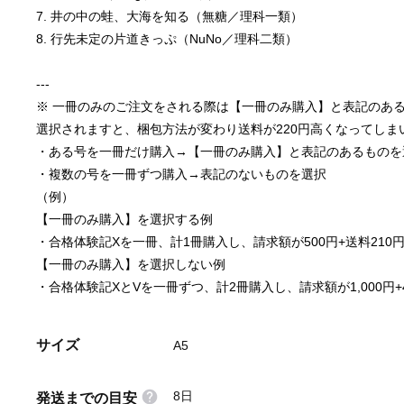
7. 井の中の蛙、大海を知る（無糖／理科一類）
8. 行先未定の片道きっぷ（NuNo／理科二類）
---
※ 一冊のみのご注文をされる際は【一冊のみ購入】と表記のあ
選択されますと、梱包方法が変わり送料が220円高くなってしま
・ある号を一冊だけ購入→【一冊のみ購入】と表記のあるものを
・複数の号を一冊ずつ購入→表記のないものを選択
（例）
【一冊のみ購入】を選択する例
・合格体験記Xを一冊、計1冊購入し、請求額が500円+送料210
【一冊のみ購入】を選択しない例
・合格体験記XとVを一冊ずつ、計2冊購入し、請求額が1,000円+4
サイズ
A5
8日
発送までの目安