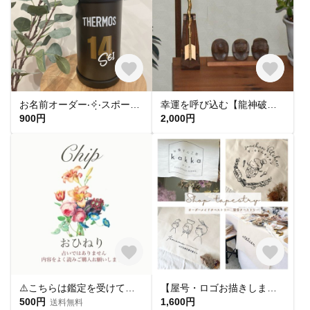
お名前オーダー‧✧̣̇‧スポーツ背番号sticker プレゼント/卒団記念にも◎
幸運を呼び込む【龍神破魔矢】が美しく輝く専用飾り台
900円
2,000円
⚠️こちらは鑑定を受けて頂いたお客様から評価を頂く為のメニューです
【屋号・ロゴお描きします】屋号 タペストリー 布看板 ショップ タペストリー shop ロゴ 看板
500円
1,600円
送料無料