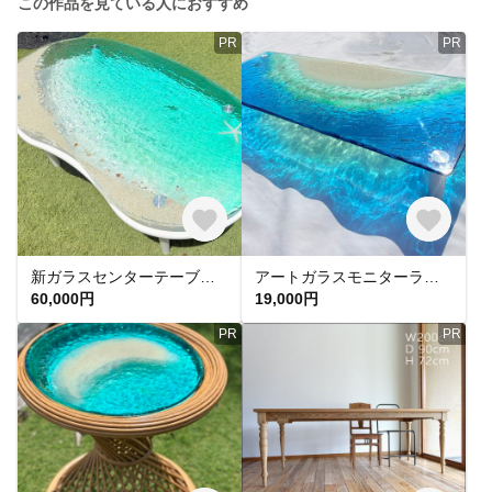
この作品を見ている人におすすめ
PR
PR
新ガラスセンターテーブル エメラルドグリーンの海 ムーンビーチ ビーンズ 型 ローテーブル 幅 90 奥行 49 高さ 38.5 cmホワイトガラスコーヒーテーブル
アートガラスモニターラック シェルと白砂のビーチ エメラルドブルーの海 Aタイプ波紋ブルーオーシャン テレビスタンド 海 砂浜 table Sea
60,000円
19,000円
PR
PR