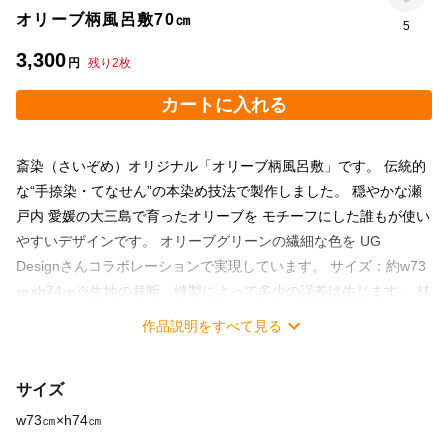
オリーブ柄風呂敷70㎝
5
3,300
円
残り
2
枚
カートに入れる
斎染（さいぞめ）オリジナル「オリーブ柄風呂敷」です。 伝統的
な“手捺染・てなせん”の本染め技法で製作しました。 穏やかな瀬
戸内 愛媛の大三島で育ったオリーブを モチーフにした誰もが使い
やすいデザインです。 オリーブグリーンの繊細な色を UG
Designさんコラボレーションで実現しています。 サイズ：約w73
㎝×h74㎝※生地の裁断、縫製によって多少の誤差は生じます。 材
質：シャンタン 綿100％です。 シャンタンは別名「変り織生
作品説明をすべて見る
地」とも言われ、生地の表面に不規則な横スジが 魅力的で和風な
趣を一層楽しめる、ポピュラーな風呂敷生地です。 サイズは約
サイズ
w73㎝×h74㎝に仕上げたお手頃な大きさの風呂敷です。 大切な方
への贈り物、お世話になった方へのプレゼントを包むのにおしゃ
w73㎝×h74㎝
れです。 テーブルクロスやタペストリーお部屋のインテリアの一