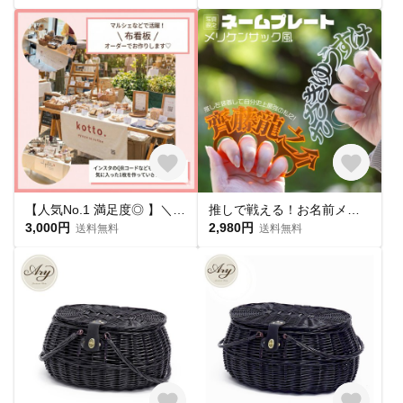
【人気No.1 満足度◎ 】＼屋号／看板 タペストリー 布 マルシェで大活躍中！
推しで戦える！お名前メリケンサック アクリクメリケン ネームプレート 推し活 推しカラー メンカラ 推しリング 名前リング
3,000円
2,980円
送料無料
送料無料