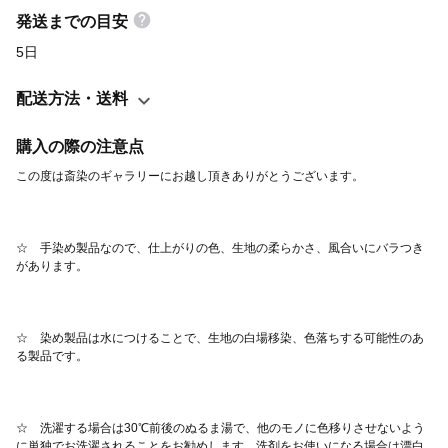
部としてお使い頂いてもOKです。 有料レジ袋の代わりとしてバッ
発送までの目安
グに1枚入れてお出かけ、持っておくと何かと重宝します。 印刷
5日
ではないので生地の風合いが良く、コットンのぬくもりが感じら
れます。 ☆レターパックライト1梱包で送ることができる枚数、
配送方法・送料
組み合わせ例。 •手ぬぐい 3枚まで •ミニ風呂敷 3枚まで •ピ
アノ柄バッグ 2枚まで •手ぬぐい2枚＋ミニ風呂敷2枚 •手ぬぐい
購入の際の注意点
1枚＋ピアノ柄バッグ1枚 •ミニ風呂敷1枚＋ピアノ柄バッグ1枚
•90cm風呂敷 1枚 •70cm風呂敷2枚
☆　手染め製品なので、仕上がりの色、生地の柔らかさ、風合いにバラつき
☆　染め製品は水につけることで、生地の白場移染、色落ちする可能性のあ
☆　洗濯する場合は30℃前後のぬるま湯で、他のモノに色移りさせないよう
に単独でお洗濯されることをお勧めします。洗剤をお使いになる場合は漂白