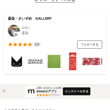
斎染・さいぞめ GALLERY
染職人
斎染
フォローする
118
お買いものがもっとお得に
minneのアプリ
インストールする
3
万件以上