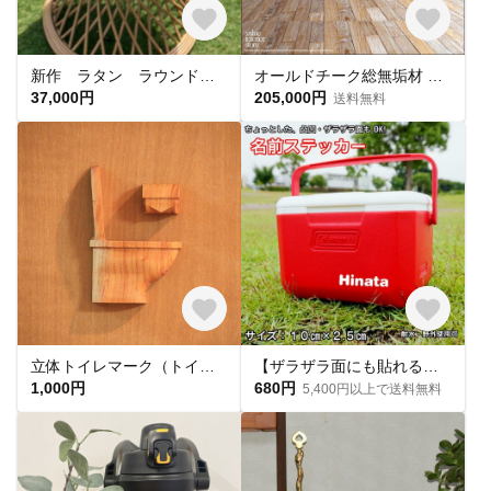
新作 ラタン ラウンドテーブル サイドガラステーブル 名もなき島 エメラルドブルーの海 レジンアート 砂浜 sea
オールドチーク総無垢材 テーブルBolt200 ダイニングテーブル 食卓テーブル 展示テーブル 古材家具 什器 無垢材家具 W200cm
37,000円
205,000円
送料無料
立体トイレマーク（トイレットペーパー付）
【ザラザラ面にも貼れる】横幅10cm 名前シール 防水 ステッカー オリジナルシール カッティングシール
1,000円
680円
5,400円以上で送料無料