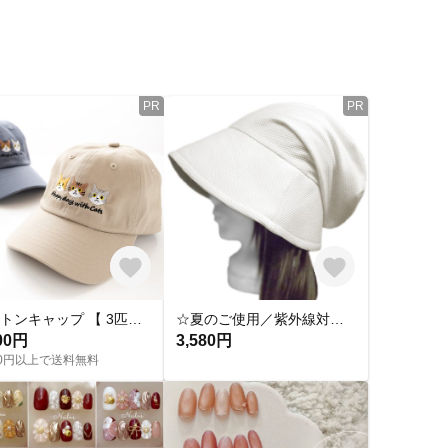
PR
PR
コットンキャップ 【 3匹の猫 】 刺繍 猫 ベージュ ブルー アウトドア A362I
☆夏のご使用／紫外線対策に☆ つば広女優帽子(裏地：接触冷感)◆サーマル織コットンニット／オフホワイト ◇ゆったりサイズ・小顔効果が抜群◇
00円
3,580円
500円以上で送料無料