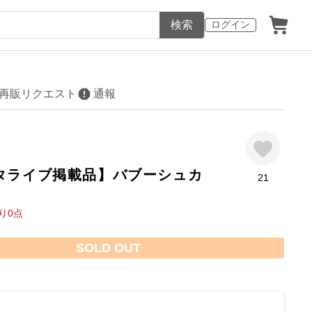
検索
ログイン
再販リクエスト
通報
タライブ掲載品】バブーシュカ
21
り
0
点
SOLD OUT