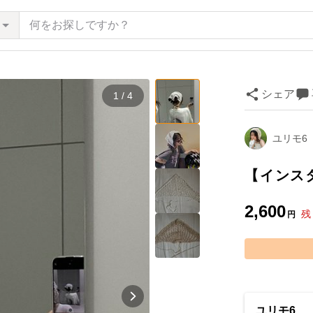
シェア
1 / 4
ユリモ6
【インス
2,600
残
円
ユリモ6