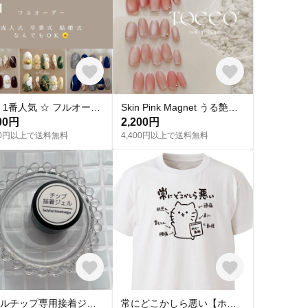
和柄 1番人気 ‪☆ フルオーダー 成人式ネイル 卒業式 入学式 振袖 和装 結婚式 浴衣 うねうねネイル ミラーネイル ネイルチップ トレンドネイル 成人式ネイルチップ マグネットネイル 和柄 お花
Skin Pink Magnet うる艶 スキンカラーピンクマグネットネイル ネイルチップ
00円
2,200円
000円以上で送料無料
4,400円以上で送料無料
ネイルチップ専用接着ジェル(1個)
常にどこかしら悪い【ホワイト】ekot Tシャツ <イラスト：タカ（笹川ラメ子）>