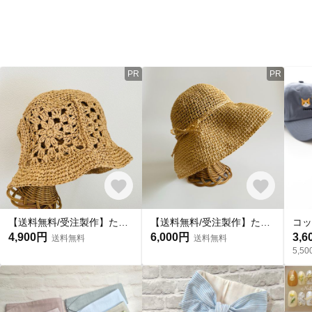
PR
PR
【送料無料/受注製作】たためて洗える!!*ゆったりサマーハット* クロシェハット バケットハット バケハ クラッシャーハット 麦わら帽子 グラニースクエア メンズ レディス
【送料無料/受注製作】たためて洗える!!*ニュアンスを楽しむツバひろハット* 〜ナチュラル〜麦わら帽子風 クロシェハット メンズ レディス
4,900円
6,000円
3,6
送料無料
送料無料
5,