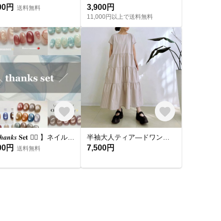
00円
3,900円
送料無料
11,000円以上で送料無料
【 𝑻𝒉𝒂𝒏𝒌𝒔 𝐒𝐞𝐭 ❤️‍🔥 】ネイルチップ お得セット🛒
半袖大人ティア―ドワンピース * Cotton 素材 ベージュとブラウンのストライプ柄 *
00円
7,500円
送料無料