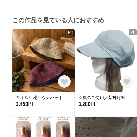
この作品を見ている人におすすめ
PR
PR
タオル生地サウナハット リバーシブル 中綿入り
☆夏のご使用／紫外線対策に☆ つば広キャスケット◆岡山コットンリネンダンガリー(フレンチリネン＆ジンバブエコットン)／スモーキーブルー ◇ゆったりサイズ・小顔効果・オールシーズン着用◇
2,450円
3,280円