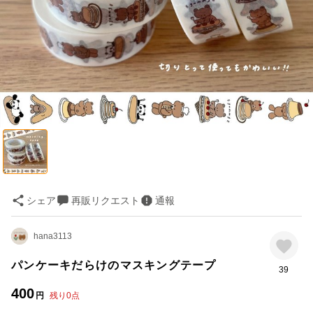
シェア
再販リクエスト
通報
hana3113
パンケーキだらけのマスキングテープ
39
400
円
残り
0
点