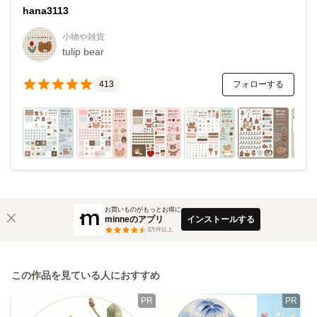
hana3113
小物や雑貨
tulip bear
フォローする
413
お買いものがもっとお得に
minneのアプリ
インストールする
3
万件以上
この作品を見ている人におすすめ
PR
PR